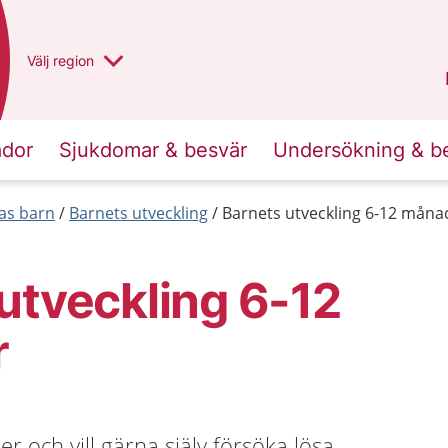
Du har valt region
Välj
en annan
region
Västra Götaland
.
ador
Sjukdomar & besvär
Undersökning & b
las barn
Barnets utveckling
Barnets utveckling 6-12 måna
utveckling 6-12
r
er och vill gärna själv försöka lösa