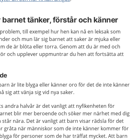
barnet tänker, förstår och känner
 problem, till exempel hur hen kan nå en leksak som
nder och mun lär sig barnet att saker är mjuka eller
 om de är blöta eller torra. Genom att du är med och
gör och upplever uppmuntrar du hen att fortsätta att
nde
barn är lite blyga eller känner oro för det de inte känner
på sig att vänja sig vid nya saker.
andra halvår är det vanligt att nyfikenheten för
Barnet blir mer beroende och söker mer närhet med dig
tår nära. Det är vanligt att barn visar rädsla för det
ar gråta när människor som de inte känner kommer för
blyga för personer som de har träffat mycket. Att barn