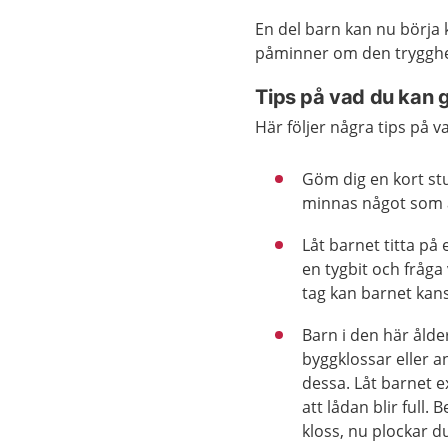
En del barn kan nu börja k
påminner om den trygghet 
Tips på vad du kan 
Här följer några tips på v
Göm dig en kort stu
minnas något som ä
Låt barnet titta på
en tygbit och fråga 
tag kan barnet kans
Barn i den här ålder
byggklossar eller a
dessa. Låt barnet 
att lådan blir full.
kloss, nu plockar d