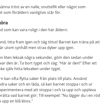
änna tröst av en nalle, snuttefilt eller något som
som föräldern vanligtvis står för.
göra
ad som kan vara roligt i den här åldern:
nd, titta fram igen och säg tittut! Barnet kan träna på att
r utom synhåll men strax dyker upp igen.
 en liten leksak några sekunder, göm den sedan under
var den är. Ta bort tyget och säg: "Här är den!" Efter ett
ke själv hitta leksaken under tyget.
n kan ofta flytta saker från plats till plats. Använd
ndra saker och en låda, så kan barnet stoppa i och ur
experimentera med att stoppa i och ta upp och uppleva
 Berätta vad barnet gör. Till exempel: "Nu lägger du i en röd
u upp en blå kloss."