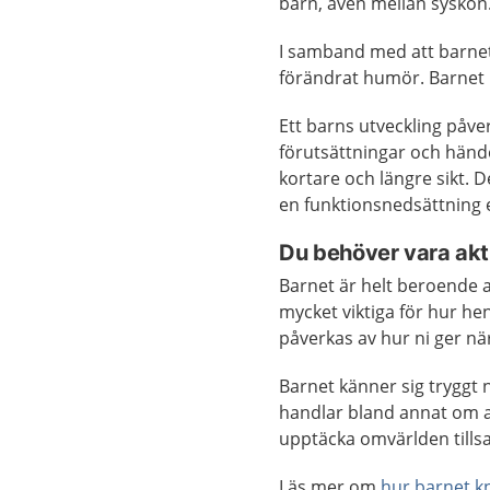
barn, även mellan syskon
I samband med att barnet 
förändrat humör. Barnet 
Ett barns utveckling påv
förutsättningar och händ
kortare och längre sikt. 
en funktionsnedsättning e
Du behöver vara akti
Barnet är helt beroende 
mycket viktiga för hur hen
påverkas av hur ni ger n
Barnet känner sig tryggt 
handlar bland annat om a
upptäcka omvärlden till
Läs mer om
hur barnet k