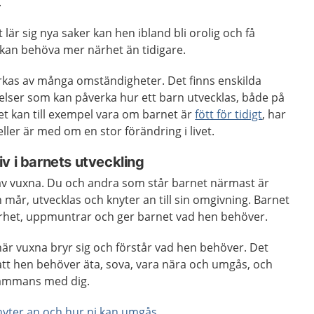
.
lär sig nya saker kan hen ibland bli orolig och få
kan behöva mer närhet än tidigare.
erkas av många omständigheter. Det finns enskilda
elser som kan påverka hur ett barn utvecklas, både på
Det kan till exempel vara om barnet är
fött för tidigt
, har
ller är med om en stor förändring i livet.
v i barnets utveckling
av vuxna. Du och andra som står barnet närmast är
 mår, utvecklas och knyter an till sin omgivning. Barnet
ärhet, uppmuntrar och ger barnet vad hen behöver.
när vuxna bryr sig och förstår vad hen behöver. Det
tt hen behöver äta, sova, vara nära och umgås, och
sammans med dig.
nyter an och hur ni kan umgås
.