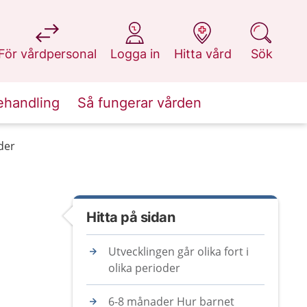
på 1177.se
på 1177.se
på 1177.se
på 1177.se
För vårdpersonal
Logga in
Hitta vård
Sök
ehandling
Så fungerar vården
der
Hitta på sidan
Utvecklingen går olika fort i
olika perioder
6-8 månader Hur barnet