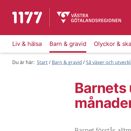
Till startsidan för 1177
Liv & hälsa
Barn & gravid
Olyckor & sk
Du är här:
Start
Barn & gravid
Så växer och utveck
Barnets 
månade
Barnet förstår alltm