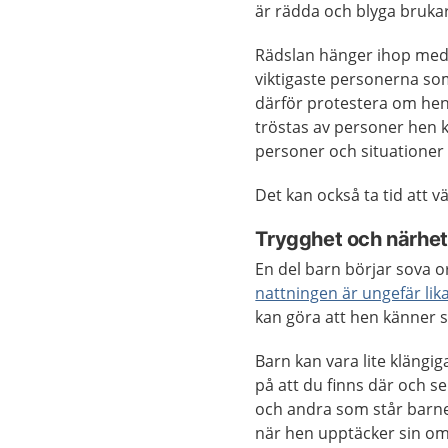
är rädda och blyga brukar v
Rädslan hänger ihop med at
viktigaste personerna so
därför protestera om hen 
tröstas av personer hen k
personer och situationer 
Det kan också ta tid att vä
Trygghet och närhet
En del barn börjar sova o
nattningen är ungefär lika
kan göra att hen känner s
Barn kan vara lite klängiga
på att du finns där och s
och andra som står barnet
när hen upptäcker sin om