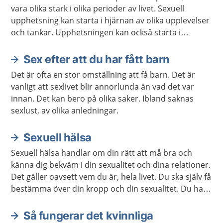
vara olika stark i olika perioder av livet. Sexuell
upphetsning kan starta i hjärnan av olika upplevelser
och tankar. Upphetsningen kan också starta i
kroppen genom beröring och smekningar, av dig
själv eller någon annan.
Sex efter att du har fått barn
Det är ofta en stor omställning att få barn. Det är
vanligt att sexlivet blir annorlunda än vad det var
innan. Det kan bero på olika saker. Ibland saknas
sexlust, av olika anledningar.
Sexuell hälsa
Sexuell hälsa handlar om din rätt att må bra och
känna dig bekväm i din sexualitet och dina relationer.
Det gäller oavsett vem du är, hela livet. Du ska själv få
bestämma över din kropp och din sexualitet. Du har
rätt att själv välja om och när du vill ha barn. Här
hittar du mer information och stöd för att ta hand
Så fungerar det kvinnliga