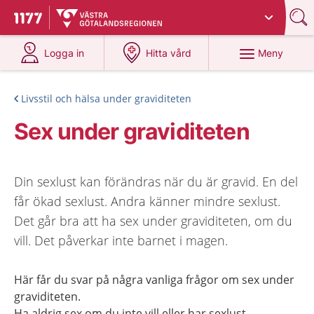
Du har valt region
Västra Götaland
.
Till startsidan för 1177
på 1177.se
på 1177.se
Meny
Logga in
Hitta vård
Livsstil och hälsa under graviditeten
Sex under graviditeten
Din sexlust kan förändras när du är gravid. En del
får ökad sexlust. Andra känner mindre sexlust.
Det går bra att ha sex under graviditeten, om du
vill. Det påverkar inte barnet i magen.
Här får du svar på några vanliga frågor om sex under
graviditeten.
Ha aldrig sex om du inte vill eller har sexlust.