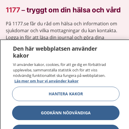
1177
–
tryggt om din hälsa och vård
På 1177.se får du råd om hälsa och information om
sjukdomar och vilka mottagningar du kan kontakta.
Logga in för att läsa din journal och göra dina
vårdärenden. Ring telefonnummer 1177 för
Den här webbplatsen använder
sjukvårdsrådgivning dygnet runt.
kakor
1177 ger dig råd när du vill må bättre.
Vi använder kakor, cookies, för att ge dig en förbättrad
upplevelse, sammanställa statistik och för att viss
nödvändig funktionalitet ska fungera på webbplatsen.
Läs mer om hur vi använder kakor
HANTERA KAKOR
Visa inn
1177 på flera språk
Visa inn
Om 1177
GODKÄNN NÖDVÄNDIGA
Visa inn
Kontakt