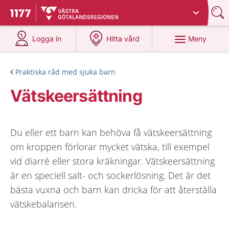
Du har valt region
Västra Götaland
.
Till startsidan för 1177
på 1177.se
på 1177.se
Meny
Logga in
Hitta vård
Praktiska råd med sjuka barn
Vätskeersättning
Du eller ett barn kan behöva få vätskeersättning
om kroppen förlorar mycket vätska, till exempel
vid diarré eller stora kräkningar. Vätskeersättning
är en speciell salt- och sockerlösning. Det är det
bästa vuxna och barn kan dricka för att återställa
vätskebalansen.