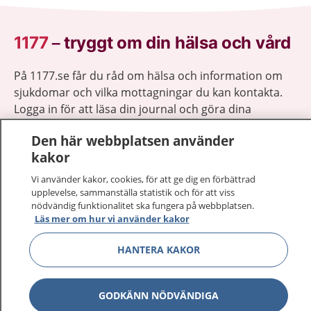
1177
–
tryggt om din hälsa och vård
På 1177.se får du råd om hälsa och information om
sjukdomar och vilka mottagningar du kan kontakta.
Logga in för att läsa din journal och göra dina
vårdärenden. Ring telefonnummer 1177 för
Den här webbplatsen använder
sjukvårdsrådgivning dygnet runt.
kakor
1177 ger dig råd när du vill må bättre.
Vi använder kakor, cookies, för att ge dig en förbättrad
upplevelse, sammanställa statistik och för att viss
nödvändig funktionalitet ska fungera på webbplatsen.
Läs mer om hur vi använder kakor
Visa inn
HANTERA KAKOR
1177 på flera språk
Visa inn
Om 1177
GODKÄNN NÖDVÄNDIGA