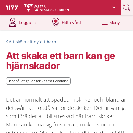
Du har valt region
Västra Götaland
.
Till startsidan för 1177
på 1177.se
på 1177.se
Meny
Logga in
Hitta vård
Att sköta ett nyfött barn
Att skaka ett barn kan ge
hjärnskador
Innehållet gäller för Västra Götaland
Innehållet gäller för Västra Götaland
Det är normalt att spädbarn skriker och ibland är
det svårt att förstå varför de skriker. Det är vanligt
som förälder att bli stressad när barn skriker.
Man kan känna sig frustrerad, maktlös och till
och med arg. Men skaka aldrig ditt spädbarn! Att