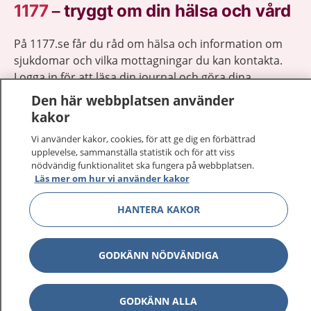
1177
–
tryggt om din hälsa och vård
På 1177.se får du råd om hälsa och information om
sjukdomar och vilka mottagningar du kan kontakta.
Logga in för att läsa din journal och göra dina
vårdärenden. Ring telefonnummer 1177 för
Den här webbplatsen använder
sjukvårdsrådgivning dygnet runt.
kakor
1177 ger dig råd när du vill må bättre.
Vi använder kakor, cookies, för att ge dig en förbättrad
upplevelse, sammanställa statistik och för att viss
nödvändig funktionalitet ska fungera på webbplatsen.
Läs mer om hur vi använder kakor
HANTERA KAKOR
Visa inn
1177 på flera språk
Visa inn
GODKÄNN NÖDVÄNDIGA
Om 1177
Visa inn
Kontakt
GODKÄNN ALLA