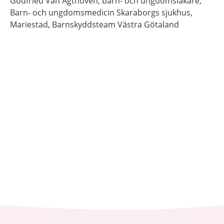
Godfried
Van Agthoven,
barn- och ungdomsläkare,
Barn- och ungdomsmedicin Skaraborgs sjukhus,
Mariestad, Barnskyddsteam Västra Götaland