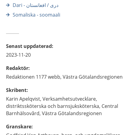
Dari - درى / افغانستان
Somaliska - soomaali
Senast uppdaterad
:
2023-11-20
Redaktör
:
Redaktionen 1177 webb,
Västra Götalandsregionen
Skribent
:
Karin
Apelqvist,
Verksamhetsutvecklare,
distriktssköterska och barnsjuksköterska,
Central
Barnhälsovård, Västra Götalandsregionen
Granskare
: