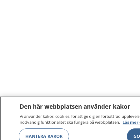
Den här webbplatsen använder kakor
Vi använder kakor, cookies, för att ge dig en förbättrad upplevelse
nödvändig funktionalitet ska fungera på webbplatsen.
Läs mer
HANTERA KAKOR
GO