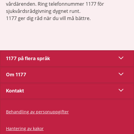
vårdärenden. Ring telefonnummer 1177 för
sjukvårdsrådgivning dygnet runt.
1177 ger dig råd när du vill må bättre.
Show co
1177 på flera språk
Show co
Om 1177
Show co
Kontakt
Behandling av personuppgifter
Hantering av kakor