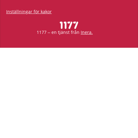
Inställningar för kakor
1177 – en tjänst från
Inera.