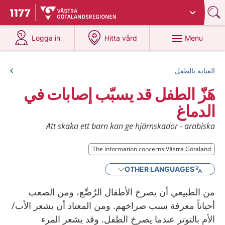
Du har valt region
Västra Götaland
.
To start page for 1177
at 1177.se
at 1177.se
Menu
Logga in
Hitta vård
العناية بالطفل
هَزّ الطفل قد يسبّب إصابات في
الدماغ
Att skaka ett barn kan ge hjärnskador - arabiska
The information concerns Västra Götaland
OTHER LANGUAGES
من الطبيعي أن يصرخ الأطفال الرُضَّع، ومن الصعب
أحياناً معرفة سبب صراخهم. ومن المعتاد أن يشعر الأب/
الأم بالتوتر عندما يصرخ الطفل. وقد يشعر المرء