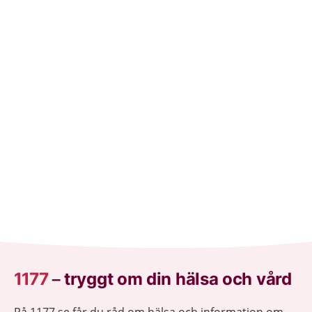
amma.
1177
–
tryggt om din hälsa och vård
På 1177.se får du råd om hälsa och information om