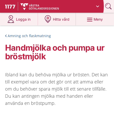
Du har valt region
Västra Götaland
.
Till startsidan för 1177
på 1177.se
på 1177.se
Meny
Logga in
Hitta vård
Amning och flaskmatning
Handmjölka och pumpa ur
bröstmjölk
Ibland kan du behöva mjölka ur brösten. Det kan
till exempel vara om det gör ont att amma eller
om du behöver spara mjölk till ett senare tillfälle.
Du kan antingen mjölka med handen eller
använda en bröstpump.