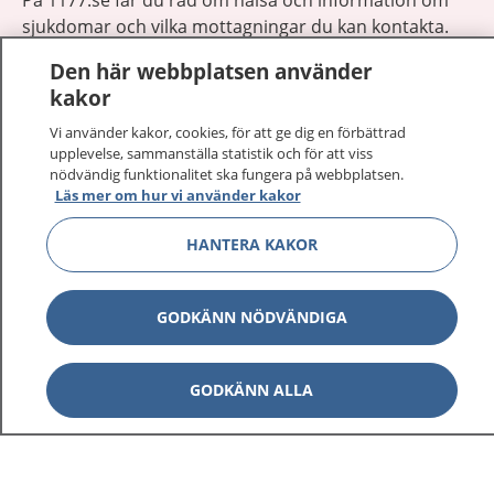
sjukdomar och vilka mottagningar du kan kontakta.
Logga in för att läsa din journal och göra dina
Den här webbplatsen använder
vårdärenden. Ring telefonnummer 1177 för
kakor
sjukvårdsrådgivning dygnet runt.
1177 ger dig råd när du vill må bättre.
Vi använder kakor, cookies, för att ge dig en förbättrad
upplevelse, sammanställa statistik och för att viss
nödvändig funktionalitet ska fungera på webbplatsen.
Läs mer om hur vi använder kakor
HANTERA KAKOR
Visa inn
1177 på flera språk
GODKÄNN NÖDVÄNDIGA
Visa inn
Om 1177
Visa inn
GODKÄNN ALLA
Kontakt
Behandling av personuppgifter