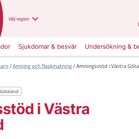
Du har valt region
Välj
en annan
region
Västra Götaland
.
ador
Sjukdomar & besvär
Undersökning & b
barn
Amning och flaskmatning
Amningsstöd i Västra Göt
a Götaland
a Götaland
töd i Västra
d