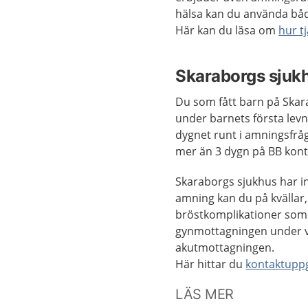
hälsa kan du använda båd
Här kan du läsa om
hur t
Skaraborgs sjuk
Du som fått barn på Skar
under barnets första lev
dygnet runt i amningsfråg
mer än 3 dygn på BB konta
Skaraborgs sjukhus har 
amning kan du på kvällar
bröstkomplikationer som 
gynmottagningen under va
akutmottagningen.
Här hittar du
kontaktuppg
LÄS MER