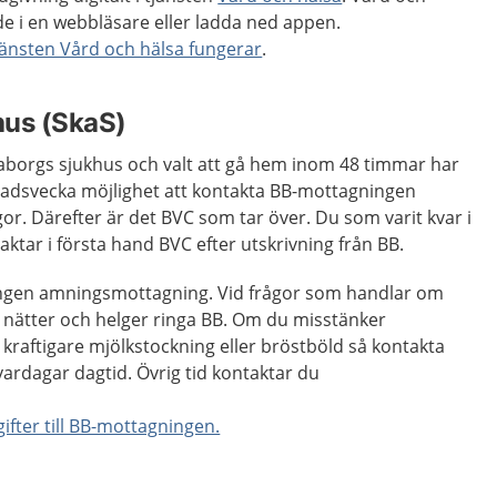
e i en webbläsare eller ladda ned appen.
jänsten Vård och hälsa fungerar
.
hus (SkaS)
aborgs sjukhus och valt att gå hem inom 48 timmar har
nadsvecka möjlighet att kontakta BB-mottagningen
or. Därefter är det BVC som tar över. Du som varit kvar i
ktar i första hand BVC efter utskrivning från BB.
ingen amningsmottagning. Vid frågor som handlar om
, nätter och helger ringa BB. Om du misstänker
kraftigare mjölkstockning eller bröstböld så kontakta
rdagar dagtid. Övrig tid kontaktar du
ifter till BB-mottagningen.