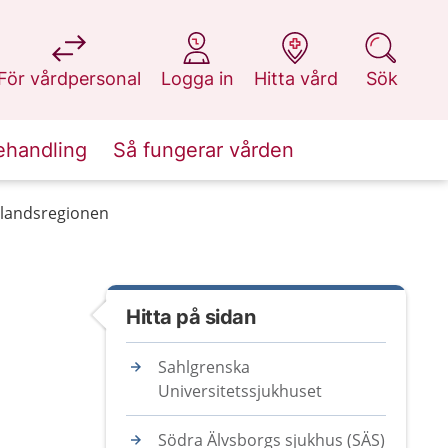
på 1177.se
på 1177.se
på 1177.se
på 1177.se
För vårdpersonal
Logga in
Hitta vård
Sök
ehandling
Så fungerar vården
alandsregionen
Hitta på sidan
Sahlgrenska
Universitetssjukhuset
Södra Älvsborgs sjukhus (SÄS)