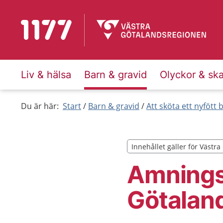
Till startsidan för 1177
Liv & hälsa
Barn & gravid
Olyckor & sk
Du är här:
Start
Barn & gravid
Att sköta ett nyfött 
Innehållet gäller för Västr
Innehållet gäller för Västr
Amningss
Götalan