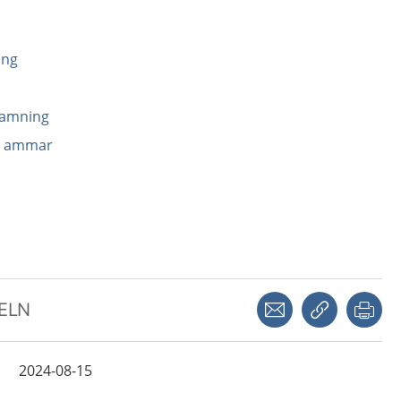
ing
d amning
u ammar
Dela via mejl
Kopiera län
Skr
KELN
2024-08-15