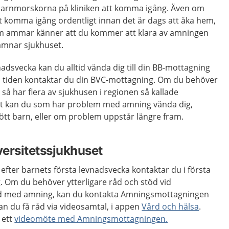
barnmorskorna på kliniken att komma igång. Även om
t komma igång ordentligt innan det är dags att åka hem,
 som ammar känner att du kommer att klara av amningen
ämnar sjukhuset.
adsvecka kan du alltid vända dig till din BB-mottagning
n tiden kontaktar du din BVC-mottagning. Om du behöver
, så har flera av sjukhusen i regionen så kallade
t kan du som har problem med amning vända dig,
ött barn, eller om problem uppstår längre fram.
ersitetssjukhuset
fter barnets första levnadsvecka kontaktar du i första
 Om du behöver ytterligare råd och stöd vid
d med amning, kan du kontakta Amningsmottagningen
an du få råd via videosamtal, i appen
Vård och hälsa
.
 ett
videomöte med Amningsmottagningen.