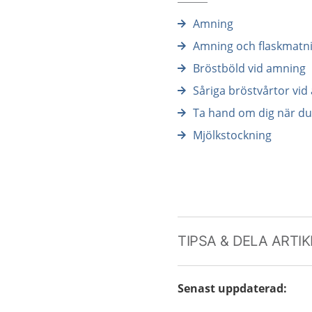
Amning
Amning och flaskmatn
Bröstböld vid amning
Såriga bröstvårtor vi
Ta hand om dig när d
Mjölkstockning
TIPSA & DELA ARTI
Senast uppdaterad
: