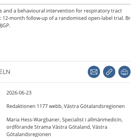
ays and a behavioural intervention for respiratory tract
e: 12-month follow-up of a randomised open-label trial. Br
BJGP.
Dela via mejl
Kopiera län
Skr
KELN
2026-06-23
Redaktionen 1177 webb,
Västra Götalandsregionen
Maria
Hess-Wargbaner,
Specialist i allmänmedicin,
ordförande Strama Västra Götaland,
Västra
Götalandsregionen