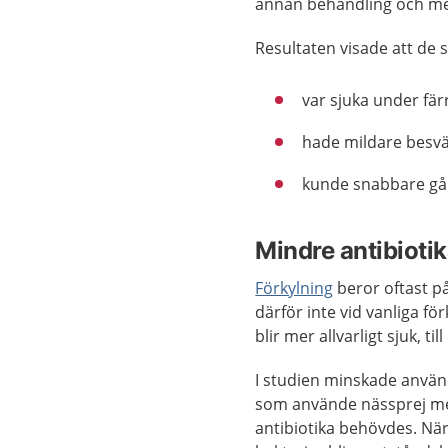
annan behandling och med
Resultaten visade att de
var sjuka under fär
hade mildare besv
kunde snabbare gå ti
Mindre antibiotika
Förkylning
beror oftast på
därför inte vid vanliga f
blir mer allvarligt sjuk, t
I studien minskade använ
som använde nässprej med 
antibiotika behövdes. När