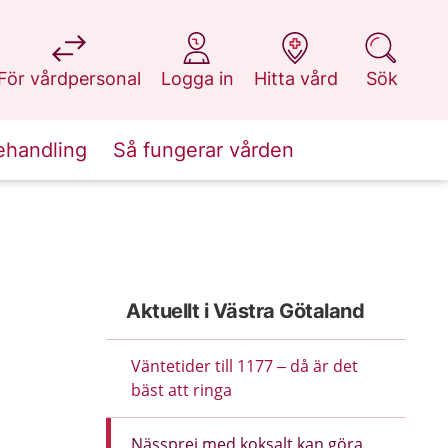
på 1177.se
på 1177.se
på 1177.se
på 1177.se
För vårdpersonal
Logga in
Hitta vård
Sök
ehandling
Så fungerar vården
Aktuellt i Västra Götaland
Väntetider till 1177 – då är det
bäst att ringa
Nässprej med koksalt kan göra