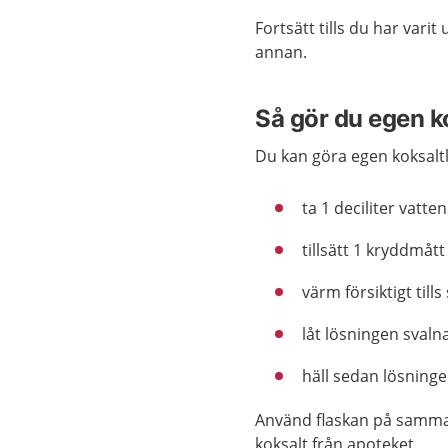
Fortsätt tills du har vari
annan.
Så gör du egen k
Du kan göra egen koksaltl
ta 1 deciliter vatten
tillsätt 1 kryddmått 
värm försiktigt tills
låt lösningen svaln
häll sedan lösninge
Använd flaskan på samma
koksalt från apoteket.