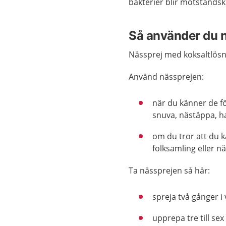
bakterier blir motståndskr
Så använder du n
Nässprej med koksaltlösni
Använd nässprejen:
när du känner de fö
snuva, nästäppa, ha
om du tror att du ka
folksamling eller n
Ta nässprejen så här:
spreja två gånger i
upprepa tre till se