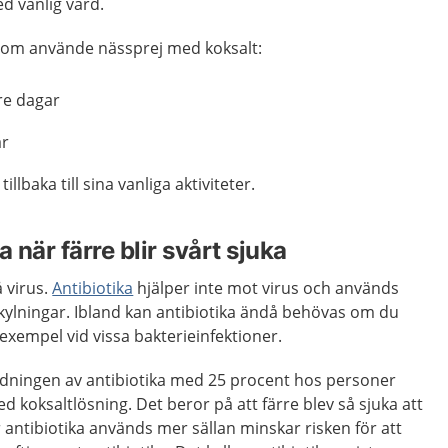
 vanlig vård.
 som använde nässprej med koksalt:
re dagar
är
llbaka till sina vanliga aktiviteter.
 när färre blir svårt sjuka
 virus.
Antibiotika
hjälper inte mot virus och används
örkylningar. Ibland kan antibiotika ändå behövas om du
ill exempel vid vissa bakterieinfektioner.
dningen av antibiotika med 25 procent hos personer
koksaltlösning. Det beror på att färre blev så sjuka att
 antibiotika används mer sällan minskar risken för att