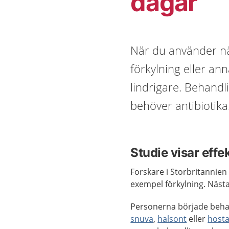
dagar
När du använder nä
förkylning eller ann
lindrigare. Behandl
behöver antibiotika
Studie visar effe
Forskare i Storbritannien 
exempel förkylning. Näst
Personerna började behand
snuva
,
halsont
eller
host