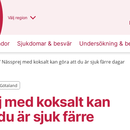
Du har valt region
Välj
en annan
region
Västra Götaland
.
ador
Sjukdomar & besvär
Undersökning & b
Nässprej med koksalt kan göra att du är sjuk färre dagar
a Götaland
a Götaland
 med koksalt kan
du är sjuk färre