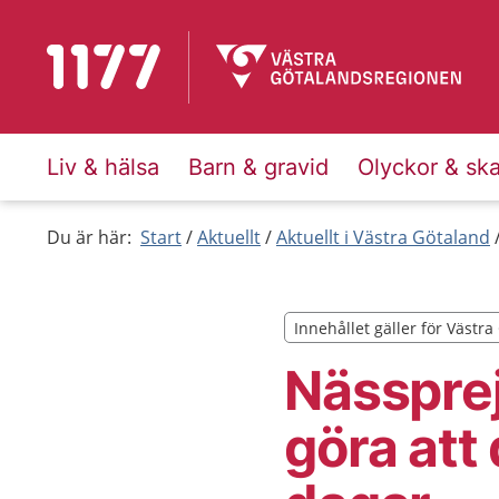
Till startsidan för 1177
Liv & hälsa
Barn & gravid
Olyckor & sk
Du är här:
Start
Aktuellt
Aktuellt i Västra Götaland
Innehållet gäller för Västr
Innehållet gäller för Västr
Nässprej
göra att 