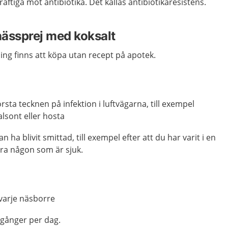
aftiga mot antibiotika. Det kallas antibiotikaresistens.
ässprej med koksalt
ng finns att köpa utan recept på apotek.
rsta tecknen på infektion i luftvägarna, till exempel
lsont eller hosta
n ha blivit smittad, till exempel efter att du har varit i en
ära någon som är sjuk.
 varje näsborre
x gånger per dag.