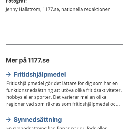
Fotograf
:
Jenny
Hallström,
1177.se, nationella redaktionen
Mer på 1177.se
Fritidshjälpmedel
Fritidshjälpmedel gör det lättare för dig som har en
funktionsnedsättning att utöva olika fritidsaktiviteter,
hobbys eller sporter. Det varierar mellan olika
regioner vad som räknas som fritidshjälpmedel och
vilket stöd du kan få för att låna eller köpa dessa.
Synnedsättning
En synnedsättning kan finnas när du föds eller