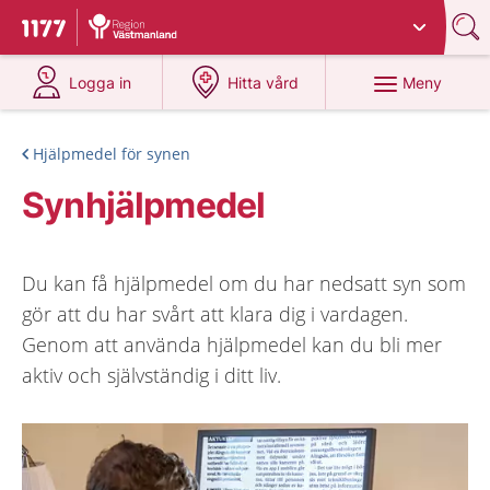
Du har valt region
Västmanland
.
Till startsidan för 1177
på 1177.se
på 1177.se
Meny
Logga in
Hitta vård
Hjälpmedel för synen
Synhjälpmedel
Du kan få hjälpmedel om du har nedsatt syn som
gör att du har svårt att klara dig i vardagen.
Genom att använda hjälpmedel kan du bli mer
aktiv och självständig i ditt liv.