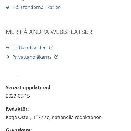
Hål i tänderna - karies
MER PÅ ANDRA WEBBPLATSER
Folktandvården
Privattandläkarna
Senast uppdaterad
:
2023-05-15
Redaktör
:
Katja
Öster,
1177.se, nationella redaktionen
Granskare
: