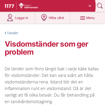
Du har valt region
Västmanland
.
Till startsidan för 1177
på 1177.se
på 1177.se
Meny
Logga in
Hitta vård
Tänder
Visdomständer som ger
problem
De tänder som finns längst bak i varje käke kallas
för visdomständer. Det kan vara svårt att hålla
visdomständerna rena. Ibland blir det en
inflammation runt en visdomstand. Då är det
vanligt att få olika besvär. Du får behandling på
en tandvårdsmottagning.