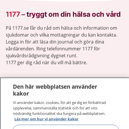
1177
–
tryggt om din hälsa och vård
På 1177.se får du råd om hälsa och information om
sjukdomar och vilka mottagningar du kan kontakta.
Logga in för att läsa din journal och göra dina
vårdärenden. Ring telefonnummer 1177 för
sjukvårdsrådgivning dygnet runt.
1177 ger dig råd när du vill må bättre.
Den här webbplatsen använder
kakor
Visa inn
1177 på flera språk
Vi använder kakor, cookies, för att ge dig en förbättrad
upplevelse, sammanställa statistik och för att viss
nödvändig funktionalitet ska fungera på webbplatsen.
Visa inn
Om 1177
Läs mer om hur vi använder kakor