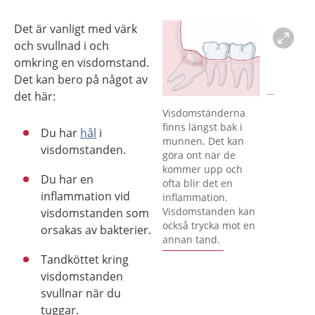
Det är vanligt med värk
och svullnad i och
omkring en visdomstand.
Det kan bero på något av
det här:
Förstora bilden
Visdomständerna
finns längst bak i
Du har
hål
i
munnen. Det kan
visdomstanden.
göra ont när de
kommer upp och
Du har en
ofta blir det en
inflammation vid
inflammation.
Visdomstanden kan
visdomstanden som
också trycka mot en
orsakas av bakterier.
annan tand.
Tandköttet kring
visdomstanden
svullnar när du
tuggar.