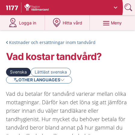
Du har valt region
Västmanland
.
Till startsidan för 1177
på 1177.se
på 1177.se
Meny
Logga in
Hitta vård
Kostnader och ersättningar inom tandvård
Vad kostar tandvård?
Svenska
Lättläst svenska
OTHER LANGUAGES
Vad du betalar för tandvård varierar mellan olika
mottagningar. Därför kan det löna sig att jämföra
priser innan du väljer tandläkare eller
tandhygienist. Hur mycket du behöver betala för
tandvård beror bland annat på hur gammal du