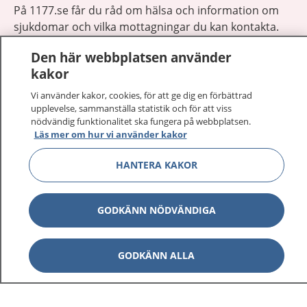
På 1177.se får du råd om hälsa och information om
sjukdomar och vilka mottagningar du kan kontakta.
Logga in för att läsa din journal och göra dina
Den här webbplatsen använder
vårdärenden. Ring telefonnummer 1177 för
kakor
sjukvårdsrådgivning dygnet runt.
1177 ger dig råd när du vill må bättre.
Vi använder kakor, cookies, för att ge dig en förbättrad
upplevelse, sammanställa statistik och för att viss
nödvändig funktionalitet ska fungera på webbplatsen.
Läs mer om hur vi använder kakor
HANTERA KAKOR
Visa inn
1177 på flera språk
GODKÄNN NÖDVÄNDIGA
Visa inn
Om 1177
Visa inn
GODKÄNN ALLA
Kontakt