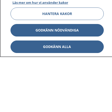
Läs mer om hur vi använder kakor
HANTERA KAKOR
Visa inn
1177 på flera språk
GODKÄNN NÖDVÄNDIGA
Visa inn
Om 1177
GODKÄNN ALLA
Visa inn
Kontakt
Behandling av personuppgifter
Hantering av kakor
Inställningar för kakor