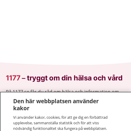
1177
–
tryggt om din hälsa och vård
På 1177.se får du råd om hälsa och information om
sjukdomar och vilka mottagningar du kan kontakta.
Den här webbplatsen använder
Logga in för att läsa din journal och göra dina
kakor
vårdärenden. Ring telefonnummer 1177 för
Vi använder kakor, cookies, för att ge dig en förbättrad
sjukvårdsrådgivning dygnet runt.
upplevelse, sammanställa statistik och för att viss
1177 ger dig råd när du vill må bättre.
nödvändig funktionalitet ska fungera på webbplatsen.