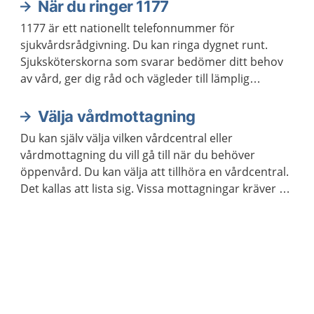
När du ringer 1177
1177 är ett nationellt telefonnummer för
sjukvårdsrådgivning. Du kan ringa dygnet runt.
Sjuksköterskorna som svarar bedömer ditt behov
av vård, ger dig råd och vägleder till lämplig
vårdmottagning när så behövs.
Välja vårdmottagning
Du kan själv välja vilken vårdcentral eller
vårdmottagning du vill gå till när du behöver
öppenvård. Du kan välja att tillhöra en vårdcentral.
Det kallas att lista sig. Vissa mottagningar kräver en
remiss. Ibland kan du skriva en egen vårdbegäran
för att boka tid på en mottagning.