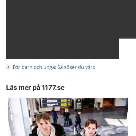
För barn och unga: Så söker du vård
Läs mer på 1177.se