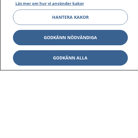
Läs mer om hur vi använder kakor
HANTERA KAKOR
Visa inn
1177 på flera språk
GODKÄNN NÖDVÄNDIGA
Visa inn
Om 1177
GODKÄNN ALLA
Visa inn
Kontakt
Behandling av personuppgifter
Hantering av kakor
Inställningar för kakor