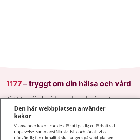
1177
–
tryggt om din hälsa och vård
På 1177.se får du råd om hälsa och information om
sjukdomar och vilka mottagningar du kan kontakta.
Den här webbplatsen använder
Logga in för att läsa din journal och göra dina
kakor
vårdärenden. Ring telefonnummer 1177 för
Vi använder kakor, cookies, för att ge dig en förbättrad
sjukvårdsrådgivning dygnet runt.
upplevelse, sammanställa statistik och för att viss
1177 ger dig råd när du vill må bättre.
nödvändig funktionalitet ska fungera på webbplatsen.