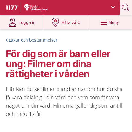
Du har valt region
Västmanland
.
Till startsidan för 1177
på 1177.se
på 1177.se
Meny
Logga in
Hitta vård
Lagar och bestämmelser
För dig som är barn eller
ung: Filmer om dina
rättigheter i vården
Här kan du se filmer bland annat om hur du ska
få vara delaktig i din vård och vem som får veta
något om din vård. Filmerna gäller dig som är till
och med 17 år.