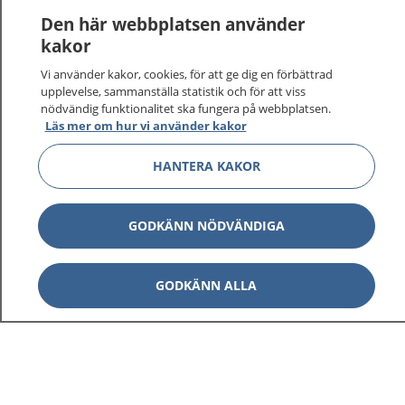
Logga in för att läsa din journal och göra dina
Den här webbplatsen använder
vårdärenden. Ring telefonnummer 1177 för
kakor
sjukvårdsrådgivning dygnet runt.
Vi använder kakor, cookies, för att ge dig en förbättrad
1177 ger dig råd när du vill må bättre.
upplevelse, sammanställa statistik och för att viss
nödvändig funktionalitet ska fungera på webbplatsen.
Läs mer om hur vi använder kakor
HANTERA KAKOR
Visa inn
1177 på flera språk
GODKÄNN NÖDVÄNDIGA
Visa inn
Om 1177
GODKÄNN ALLA
Visa inn
Kontakt
Behandling av personuppgifter