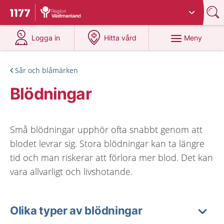
Du har valt region
Västmanland
.
Till startsidan för 1177
på 1177.se
på 1177.se
Meny
Logga in
Hitta vård
Sår och blåmärken
Blödningar
Små blödningar upphör ofta snabbt genom att
blodet levrar sig. Stora blödningar kan ta längre
tid och man riskerar att förlora mer blod. Det kan
vara allvarligt och livshotande.
Olika typer av blödningar