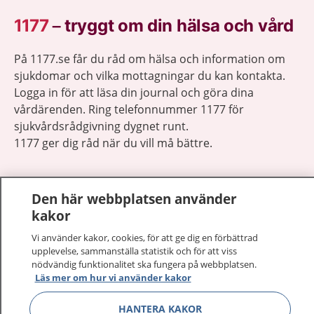
1177
–
tryggt om din hälsa och vård
På 1177.se får du råd om hälsa och information om
sjukdomar och vilka mottagningar du kan kontakta.
Logga in för att läsa din journal och göra dina
vårdärenden. Ring telefonnummer 1177 för
sjukvårdsrådgivning dygnet runt.
1177 ger dig råd när du vill må bättre.
Den här webbplatsen använder
kakor
Visa inn
1177 på flera språk
Vi använder kakor, cookies, för att ge dig en förbättrad
upplevelse, sammanställa statistik och för att viss
nödvändig funktionalitet ska fungera på webbplatsen.
Visa inn
Om 1177
Läs mer om hur vi använder kakor
Visa inn
HANTERA KAKOR
Kontakt