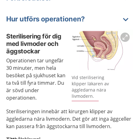
Hur utförs operationen?
Sterilisering för dig
med livmoder och
äggstockar
Operationen tar ungefär
30 minuter, men hela
besöket på sjukhuset kan
Förstora bilden
Vid sterilisering
ta två till fyra timmar. Du
klipper läkaren av
är sövd under
äggledarna nära
livmodern.
operationen.
Steriliseringen innebär att kirurgen klipper av
äggledarna nära livmodern. Det gör att inga äggceller
kan passera från äggstockarna till livmodern.