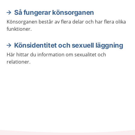
rätt att själv välja om och när du vill ha barn. Här
hittar du mer information och stöd för att ta hand
Så fungerar könsorganen
om din sexuella hälsa.
Könsorganen består av flera delar och har flera olika
funktioner.
Könsidentitet och sexuell läggning
Här hittar du information om sexualitet och
relationer.