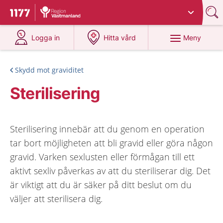
Du har valt region
Västmanland
.
Till startsidan för 1177
på 1177.se
på 1177.se
Meny
Logga in
Hitta vård
Skydd mot graviditet
Sterilisering
Sterilisering innebär att du genom en operation
tar bort möjligheten att bli gravid eller göra någon
gravid. Varken sexlusten eller förmågan till ett
aktivt sexliv påverkas av att du steriliserar dig. Det
är viktigt att du är säker på ditt beslut om du
väljer att sterilisera dig.