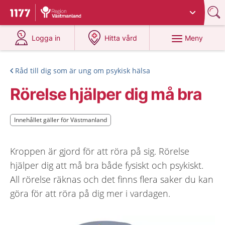
Du har valt region
Västmanland
.
Till startsidan för 1177
på 1177.se
på 1177.se
Meny
Logga in
Hitta vård
Råd till dig som är ung om psykisk hälsa
Rörelse hjälper dig må bra
Innehållet gäller för Västmanland
Innehållet gäller för Västmanland
Kroppen är gjord för att röra på sig. Rörelse
hjälper dig att må bra både fysiskt och psykiskt.
All rörelse räknas och det finns flera saker du kan
göra för att röra på dig mer i vardagen.