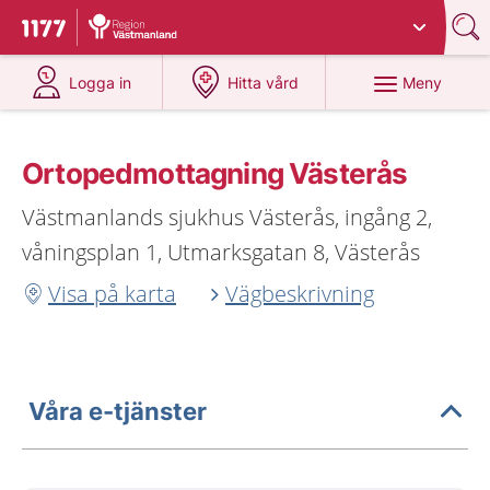
Du har valt region
Västmanland
.
Till startsidan för 1177
på 1177.se
på 1177.se
Meny
Logga in
Hitta vård
Ortopedmottagning Västerås
Västmanlands sjukhus Västerås, ingång 2,
våningsplan 1, Utmarksgatan 8, Västerås
Visa på karta
Vägbeskrivning
Våra e-tjänster