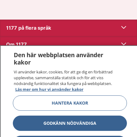
Visa inn
1177 på flera språk
Visa inn
Om 1177
Den här webbplatsen använder
Visa inn
Kontakt
kakor
Vi använder kakor, cookies, för att ge dig en förbättrad
upplevelse, sammanställa statistik och för att viss
Behandling av personuppgifter
nödvändig funktionalitet ska fungera på webbplatsen.
Läs mer om hur vi använder kakor
Hantering av kakor
HANTERA KAKOR
Inställningar för kakor
GODKÄNN NÖDVÄNDIGA