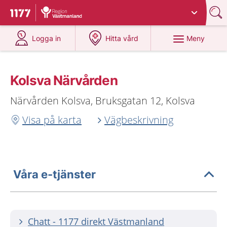
Du har valt region
Västmanland
.
Till startsidan för 1177
på 1177.se
på 1177.se
Meny
Logga in
Hitta vård
Kolsva Närvården
Närvården Kolsva, Bruksgatan 12, Kolsva
Visa på karta
Vägbeskrivning
Våra e-tjänster
Chatt - 1177 direkt Västmanland