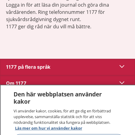
Logga in för att läsa din journal och göra dina
vårdärenden. Ring telefonnummer 1177 för
sjukvårdsrådgivning dygnet runt.
1177 ger dig råd när du vill må bättre.
Visa inn
1177 på flera språk
Visa inn
Om 1177
Den här webbplatsen använder
Visa inn
Kontakt
kakor
Vi använder kakor, cookies, för att ge dig en förbättrad
upplevelse, sammanställa statistik och för att viss
Behandling av personuppgifter
nödvändig funktionalitet ska fungera på webbplatsen.
Läs mer om hur vi använder kakor