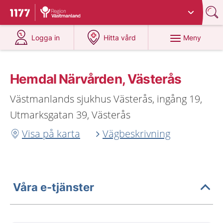
Du har valt region
Västmanland
.
Till startsidan för 1177
på 1177.se
på 1177.se
Meny
Logga in
Hitta vård
Hemdal Närvården, Västerås
Västmanlands sjukhus Västerås, ingång 19,
Utmarksgatan 39, Västerås
Visa på karta
Vägbeskrivning
Våra e-tjänster