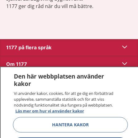
1177 ger dig råd när du vill må bättre.
Visa inn
1177 på flera språk
Visa inn
Om 1177
Den här webbplatsen använder
Visa inn
Kontakt
kakor
Vi använder kakor, cookies, för att ge dig en förbättrad
upplevelse, sammanställa statistik och för att viss
Behandling av personuppgifter
nödvändig funktionalitet ska fungera på webbplatsen.
Läs mer om hur vi använder kakor
Hantering av kakor
HANTERA KAKOR
Inställningar för kakor