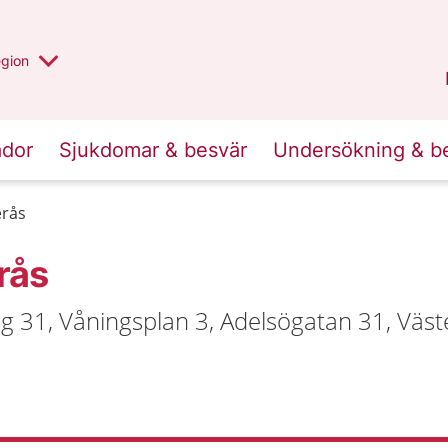
r valt region
n annan
egion
Västmanland
.
ador
Sjukdomar & besvär
Undersökning & b
erås
rås
g 31, Våningsplan 3, Adelsögatan 31, Väst