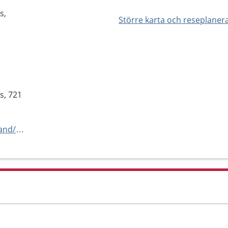
s,
Större karta och reseplaner
s, 721
https://www.1177.se/vastmanland/barn-dagsjukvard-vasteras