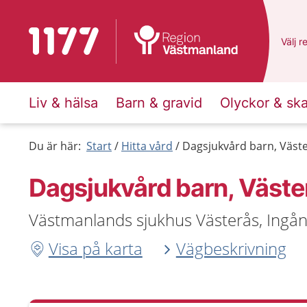
Till startsidan för 1177
Du ha
Välj
e
r
Liv & hälsa
Barn & gravid
Olyckor & sk
Du är här:
Start
Hitta vård
Dagsjukvård barn, Väst
Dagsjukvård barn, Väste
Västmanlands sjukhus Västerås, Ingån
Visa på karta
Vägbeskrivning