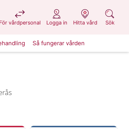
på 1177.se
på 1177.se
på 1177.se
på 1177.se
För vårdpersonal
Logga in
Hitta vård
Sök
ehandling
Så fungerar vården
erås