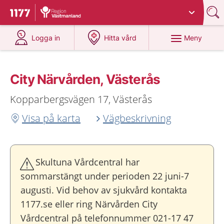
Du har valt region
Västmanland
.
Till startsidan för 1177
på 1177.se
på 1177.se
Meny
Logga in
Hitta vård
City Närvården, Västerås
Kopparbergsvägen 17, Västerås
Visa på karta
Vägbeskrivning
Skultuna Vårdcentral har
sommarstängt under perioden 22 juni-7
augusti. Vid behov av sjukvård kontakta
1177.se eller ring Närvården City
Vårdcentral på telefonnummer 021-17 47