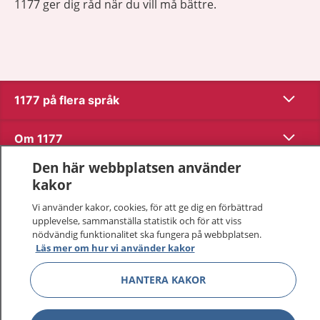
1177 ger dig råd när du vill må bättre.
Visa inn
1177 på flera språk
Visa inn
Om 1177
Den här webbplatsen använder
Visa inn
Kontakt
kakor
Vi använder kakor, cookies, för att ge dig en förbättrad
upplevelse, sammanställa statistik och för att viss
Behandling av personuppgifter
nödvändig funktionalitet ska fungera på webbplatsen.
Läs mer om hur vi använder kakor
Hantering av kakor
HANTERA KAKOR
Inställningar för kakor