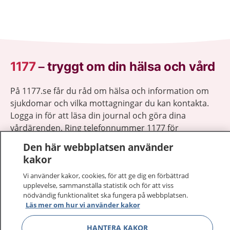
1177
–
tryggt om din hälsa och vård
På 1177.se får du råd om hälsa och information om
sjukdomar och vilka mottagningar du kan kontakta.
Logga in för att läsa din journal och göra dina
vårdärenden. Ring telefonnummer 1177 för
sjukvårdsrådgivning dygnet runt.
Den här webbplatsen använder
1177 ger dig råd när du vill må bättre.
kakor
Vi använder kakor, cookies, för att ge dig en förbättrad
upplevelse, sammanställa statistik och för att viss
nödvändig funktionalitet ska fungera på webbplatsen.
Läs mer om hur vi använder kakor
Visa inn
1177 på flera språk
HANTERA KAKOR