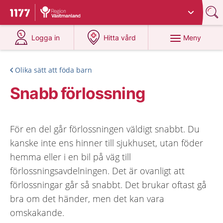
Du har valt region
Västmanland
.
Till startsidan för 1177
på 1177.se
på 1177.se
Meny
Logga in
Hitta vård
Olika sätt att föda barn
Snabb förlossning
För en del går förlossningen väldigt snabbt. Du
kanske inte ens hinner till sjukhuset, utan föder
hemma eller i en bil på väg till
förlossningsavdelningen. Det är ovanligt att
förlossningar går så snabbt. Det brukar oftast gå
bra om det händer, men det kan vara
omskakande.