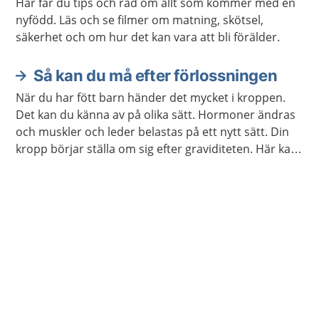
Här får du tips och råd om allt som kommer med en
nyfödd. Läs och se filmer om matning, skötsel,
säkerhet och om hur det kan vara att bli förälder.
Så kan du må efter förlossningen
När du har fött barn händer det mycket i kroppen.
Det kan du känna av på olika sätt. Hormoner ändras
och muskler och leder belastas på ett nytt sätt. Din
kropp börjar ställa om sig efter graviditeten. Här kan
du läsa om vad som kan hända med kroppen efter
att du har fött barn.