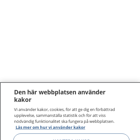
Den här webbplatsen använder
kakor
Vi använder kakor, cookies, för att ge dig en förbättrad
upplevelse, sammanställa statistik och för att viss
nödvändig funktionalitet ska fungera på webbplatsen.
1177
–
tryggt om din hälsa och vård
Läs mer om hur vi använder kakor