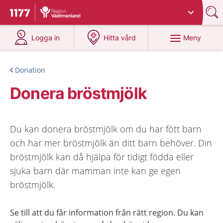
Du har valt region
Västmanland
.
Till startsidan för 1177
på 1177.se
på 1177.se
Meny
Logga in
Hitta vård
Donation
Donera bröstmjölk
Du kan donera bröstmjölk om du har fött barn
och har mer bröstmjölk än ditt barn behöver. Din
bröstmjölk kan då hjälpa för tidigt födda eller
sjuka barn där mamman inte kan ge egen
bröstmjölk.
Se till att du får information från rätt region. Du kan