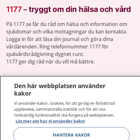
1177
–
tryggt om din hälsa och vård
På 1177.se får du råd om hälsa och information om
sjukdomar och vilka mottagningar du kan kontakta.
Logga in för att läsa din journal och göra dina
vårdärenden. Ring telefonnummer 1177 för
sjukvårdsrådgivning dygnet runt.
1177 ger dig råd när du vill må bättre.
Den här webbplatsen använder
kakor
Visa inn
1177 på flera språk
Vi använder kakor, cookies, för att ge dig en förbättrad
upplevelse, sammanställa statistik och för att viss
nödvändig funktionalitet ska fungera på webbplatsen.
Visa inn
Om 1177
Läs mer om hur vi använder kakor
Visa inn
HANTERA KAKOR
Kontakt