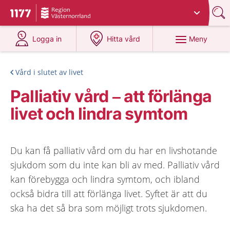
Du har valt region
Västernorrland
.
Till startsidan för 1177
på 1177.se
på 1177.se
Meny
Logga in
Hitta vård
Vård i slutet av livet
Palliativ vård – att förlänga
livet och lindra symtom
Du kan få palliativ vård om du har en livshotande
sjukdom som du inte kan bli av med. Palliativ vård
kan förebygga och lindra symtom, och ibland
också bidra till att förlänga livet. Syftet är att du
ska ha det så bra som möjligt trots sjukdomen.