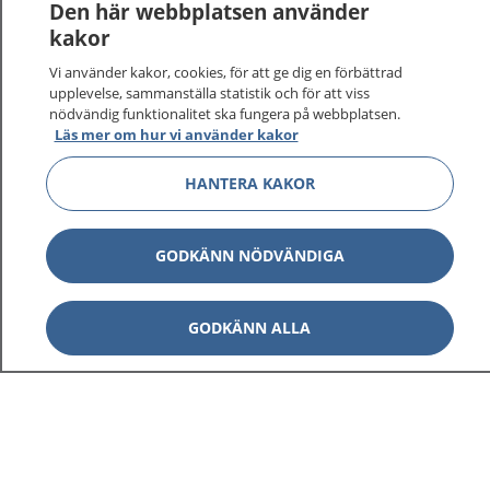
Den här webbplatsen använder
kakor
Vi använder kakor, cookies, för att ge dig en förbättrad
upplevelse, sammanställa statistik och för att viss
nödvändig funktionalitet ska fungera på webbplatsen.
Visa inn
1177 på flera språk
Läs mer om hur vi använder kakor
Visa inn
HANTERA KAKOR
Om 1177
Visa inn
Kontakt
GODKÄNN NÖDVÄNDIGA
Behandling av personuppgifter
GODKÄNN ALLA
Hantering av kakor
Inställningar för kakor