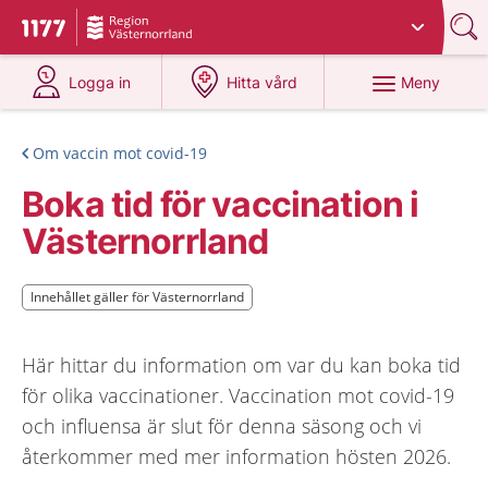
Du har valt region
Västernorrland
.
Till startsidan för 1177
på 1177.se
på 1177.se
Meny
Logga in
Hitta vård
Om vaccin mot covid-19
Boka tid för vaccination i
Västernorrland
Innehållet gäller för Västernorrland
Innehållet gäller för Västernorrland
Här hittar du information om var du kan boka tid
för olika vaccinationer. Vaccination mot covid-19
och influensa är slut för denna säsong och vi
återkommer med mer information hösten 2026.