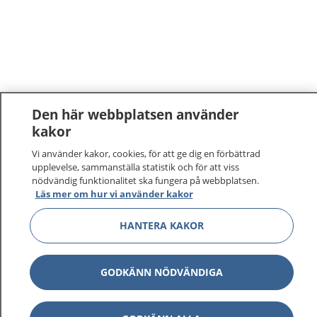
Den här webbplatsen använder
kakor
1177
–
tryggt om din hälsa och vård
Vi använder kakor, cookies, för att ge dig en förbättrad
upplevelse, sammanställa statistik och för att viss
nödvändig funktionalitet ska fungera på webbplatsen.
På 1177.se får du råd om hälsa och information om
Läs mer om hur vi använder kakor
sjukdomar och vilka mottagningar du kan kontakta.
Logga in för att läsa din journal och göra dina
HANTERA KAKOR
vårdärenden. Ring telefonnummer 1177 för
sjukvårdsrådgivning dygnet runt.
1177 ger dig råd när du vill må bättre.
GODKÄNN NÖDVÄNDIGA