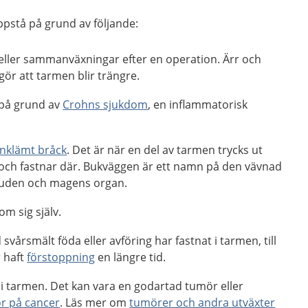
ppstå på grund av följande:
 eller sammanväxningar efter en operation. Ärr och
r att tarmen blir trängre.
 på grund av
Crohns sjukdom
, en inflammatorisk
inklämt bråck
. Det är när en del av tarmen trycks ut
ch fastnar där. Bukväggen är ett namn på den vävnad
huden och magens organ.
om sig själv.
vårsmält föda eller avföring har fastnat i tarmen, till
 haft
förstoppning
en längre tid.
 i tarmen. Det kan vara en godartad tumör eller
r på cancer
. Läs mer om
tumörer och andra utväxter