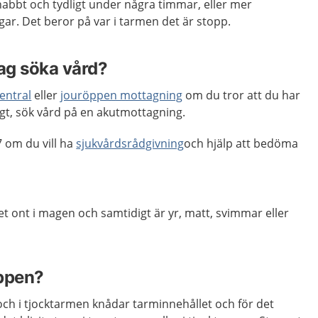
bt och tydligt under några timmar, eller mer
ar. Det beror på var i tarmen det är stopp.
jag söka vård?
entral
eller
jouröppen mottagning
om du tror att du har
gt, sök vård på en akutmottagning.
 om du vill ha
sjukvårdsrådgivning
och hjälp att bedöma
 ont i magen och samtidigt är yr, matt, svimmar eller
oppen?
ch i tjocktarmen knådar tarminnehållet och för det