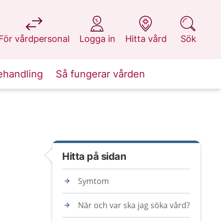
på 1177.se
på 1177.se
på 1177.se
på 1177.se
För vårdpersonal
Logga in
Hitta vård
Sök
ehandling
Så fungerar vården
Hitta på sidan
Symtom
När och var ska jag söka vård?