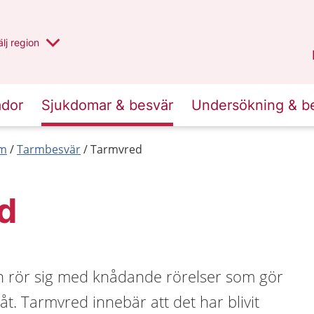
u har valt region
lj
en annan
region
Västernorrland
.
ador
Sjukdomar & besvär
Undersökning & b
rm
Tarmbesvär
Tarmvred
d
 rör sig med knådande rörelser som gör
åt. Tarmvred innebär att det har blivit