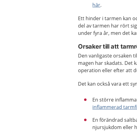
här
.
Ett hinder i tarmen kan o
del av tarmen har rört sig
under fyra år, men det k
Orsaker till att tarm
Den vanligaste orsaken ti
magen har skadats. Det ka
operation eller efter att 
Det kan också vara ett s
En större inflammat
inflammerad tarmf
En förändrad saltb
njursjukdom elle