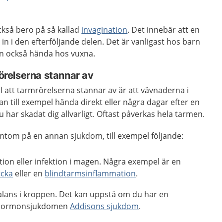
ckså bero på så kallad
invagination
. Det innebär att en
 in i den efterföljande delen. Det är vanligast hos barn
an också hända hos vuxna.
rörelserna stannar av
ll att tarmrörelserna stannar av är att vävnaderna i
n till exempel hända direkt eller några dagar efter en
du har skadat dig allvarligt. Oftast påverkas hela tarmen.
ymtom på en annan sjukdom, till exempel följande:
ion eller infektion i magen. Några exempel är en
icka
eller en
blindtarmsinflammation
.
alans i kroppen. Det kan uppstå om du har en
r hormonsjukdomen
Addisons sjukdom
.