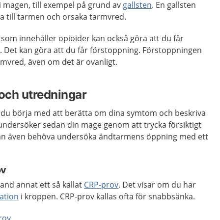
i magen, till exempel på grund av
gallsten
. En gallsten
pa till tarmen och orsaka tarmvred.
som innehåller opioider kan också göra att du får
. Det kan göra att du får förstoppning. Förstoppningen
rmvred, även om det är ovanligt.
och utredningar
år du börja med att berätta om dina symtom och beskriva
 undersöker sedan din mage genom att trycka försiktigt
kan även behöva undersöka ändtarmens öppning med ett
ov
land annat ett så kallat
CRP-prov
. Det visar om du har
mation
i kroppen. CRP-prov kallas ofta för snabbsänka.
rov
.