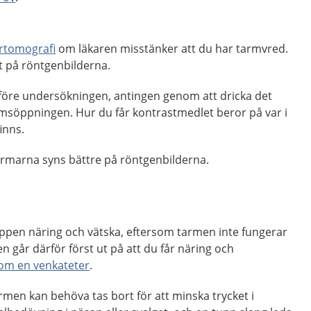
rtomografi
om läkaren misstänker att du har tarmvred.
t på röntgenbilderna.
före undersökningen, antingen genom att dricka det
tarmsöppningen. Hur du får kontrastmedlet beror på var i
inns.
armarna syns bättre på röntgenbilderna.
oppen näring och vätska, eftersom tarmen inte fungerar
 går därför först ut på att du får näring och
nom en venkateter
.
rmen kan behöva tas bort för att minska trycket i