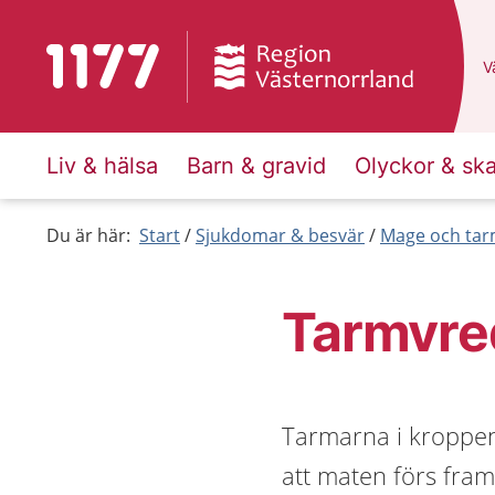
Till startsidan för 1177
D
Vä
Liv & hälsa
Barn & gravid
Olyckor & sk
Du är här:
Start
Sjukdomar & besvär
Mage och ta
Tarmvre
Tarmarna i kroppen
att maten förs fram