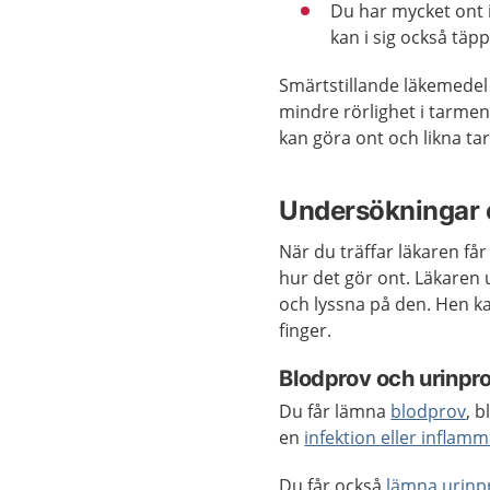
Du har mycket ont 
kan i sig också täp
Smärtstillande läkemedel 
mindre rörlighet i tarmen
kan göra ont och likna ta
Undersökningar 
När du träffar läkaren f
hur det gör ont. Läkaren
och lyssna på den. Hen 
finger.
Blodprov och urinpr
Du får lämna
blodprov
, b
en
infektion eller inflam
Du får också
lämna urinp