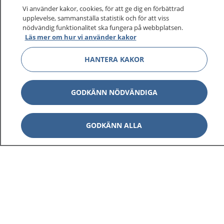
På 1177.se får du råd om hälsa och information om
Vi använder kakor, cookies, för att ge dig en förbättrad
sjukdomar och vilka mottagningar du kan kontakta.
upplevelse, sammanställa statistik och för att viss
Logga in för att läsa din journal och göra dina
nödvändig funktionalitet ska fungera på webbplatsen.
Läs mer om hur vi använder kakor
vårdärenden. Ring telefonnummer 1177 för
sjukvårdsrådgivning dygnet runt.
HANTERA KAKOR
1177 ger dig råd när du vill må bättre.
GODKÄNN NÖDVÄNDIGA
GODKÄNN ALLA
Visa inn
1177 på flera språk
Visa inn
Om 1177
Visa inn
Kontakt
Behandling av personuppgifter