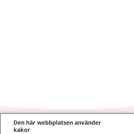
1177
–
tryggt om din hälsa och vård
Den här webbplatsen använder
kakor