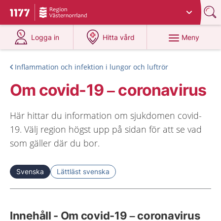
Du har valt region
Västernorrland
.
Till startsidan för 1177
på 1177.se
på 1177.se
Meny
Logga in
Hitta vård
Inflammation och infektion i lungor och luftrör
Om covid-19 – coronavirus
Här hittar du information om sjukdomen covid-
19. Välj region högst upp på sidan för att se vad
som gäller där du bor.
Svenska
Lättläst svenska
Innehåll - Om covid-19 – coronavirus