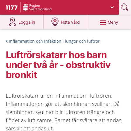
Du har valt region
Västernorrland
.
Till startsidan för 1177
på 1177.se
på 1177.se
Meny
Logga in
Hitta vård
Inflammation och infektion i lungor och luftrör
Luftrörskatarr hos barn
under två år - obstruktiv
bronkit
Luftrörskatarr är en inflammation i luftrören.
Inflammationen gör att slemhinnan svullnar. Då
slemhinnan svullnar blir luftrören trängre och
flödet av luft sämre. Barnet får svårare att andas,
särskilt att andas ut.