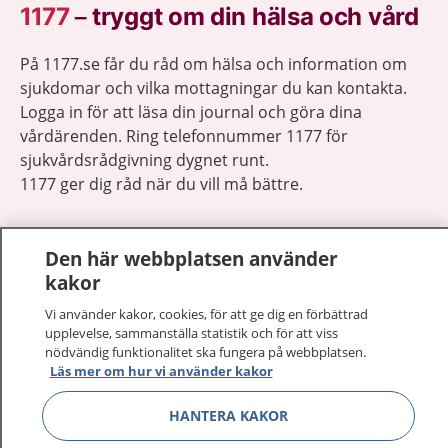
1177
–
tryggt om din hälsa och vård
På 1177.se får du råd om hälsa och information om
sjukdomar och vilka mottagningar du kan kontakta.
Logga in för att läsa din journal och göra dina
vårdärenden. Ring telefonnummer 1177 för
sjukvårdsrådgivning dygnet runt.
1177 ger dig råd när du vill må bättre.
Den här webbplatsen använder
kakor
Visa inn
Vi använder kakor, cookies, för att ge dig en förbättrad
1177 på flera språk
upplevelse, sammanställa statistik och för att viss
nödvändig funktionalitet ska fungera på webbplatsen.
Visa inn
Om 1177
Läs mer om hur vi använder kakor
HANTERA KAKOR
Visa inn
Kontakt