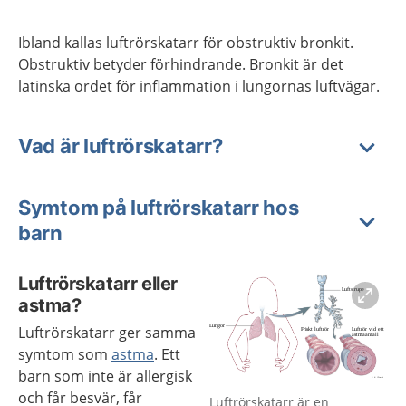
Ibland kallas luftrörskatarr för obstruktiv bronkit.
Obstruktiv betyder förhindrande. Bronkit är det
latinska ordet för inflammation i lungornas luftvägar.
Vad är luftrörskatarr?
Symtom på luftrörskatarr hos
barn
Luftrörskatarr eller
astma?
Luftrörskatarr ger samma
symtom som
astma
. Ett
barn som inte är allergisk
Förstora bilden
och får besvär, får
Luftrörskatarr är en