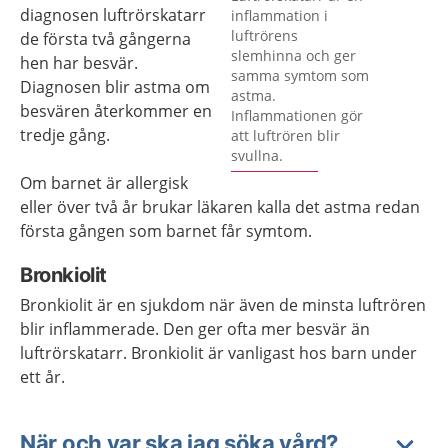
diagnosen luftrörskatarr
inflammation i
luftrörens
de första två gångerna
slemhinna och ger
hen har besvär.
samma symtom som
Diagnosen blir astma om
astma.
besvären återkommer en
Inflammationen gör
tredje gång.
att luftrören blir
svullna.
Om barnet är allergisk
eller över två år brukar läkaren kalla det astma redan
första gången som barnet får symtom.
Bronkiolit
Bronkiolit är en sjukdom när även de minsta luftrören
blir inflammerade. Den ger ofta mer besvär än
luftrörskatarr. Bronkiolit är vanligast hos barn under
ett år.
När och var ska jag söka vård?