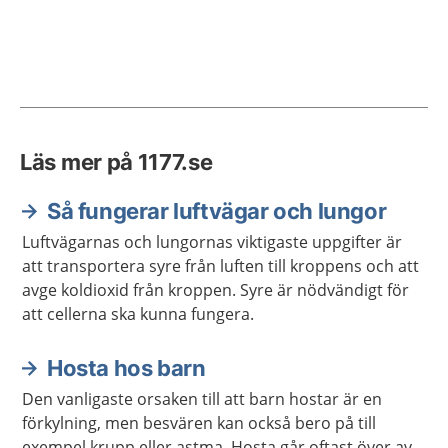
Läs mer på 1177.se
Så fungerar luftvägar och lungor
Luftvägarnas och lungornas viktigaste uppgifter är
att transportera syre från luften till kroppens och att
avge koldioxid från kroppen. Syre är nödvändigt för
att cellerna ska kunna fungera.
Hosta hos barn
Den vanligaste orsaken till att barn hostar är en
förkylning, men besvären kan också bero på till
exempel krupp eller astma. Hosta går oftast över av