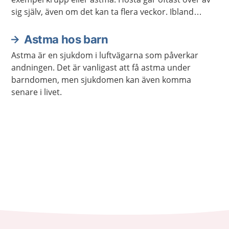
sig själv, även om det kan ta flera veckor. Ibland
behöver barnet behandling mot det som orsakar
hostan eller för att minska besvären.
Astma hos barn
Astma är en sjukdom i luftvägarna som påverkar
andningen. Det är vanligast att få astma under
barndomen, men sjukdomen kan även komma
senare i livet.