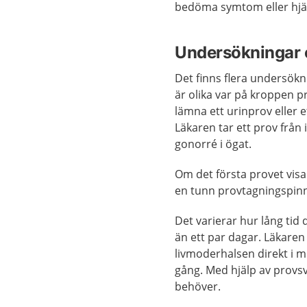
bedöma symtom eller hjä
Undersökningar 
Det finns flera undersök
är olika var på kroppen pr
lämna ett urinprov eller 
Läkaren tar ett prov från
gonorré i ögat.
Om det första provet visar
en tunn provtagningspinne 
Det varierar hur lång tid 
än ett par dagar. Läkare
livmoderhalsen direkt i m
gång. Med hjälp av provsv
behöver.