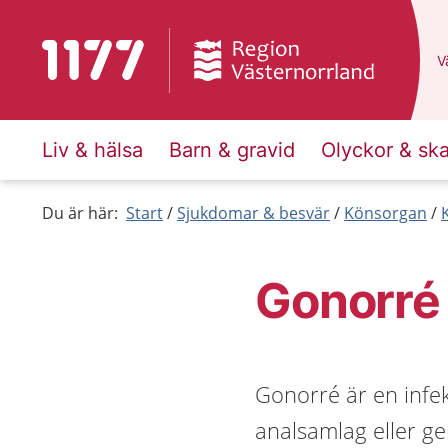
Till startsidan för 1177
D
Vä
Liv & hälsa
Barn & gravid
Olyckor & sk
Du är här:
Start
Sjukdomar & besvär
Könsorgan
Gonorré
Gonorré är en infe
analsamlag eller gen