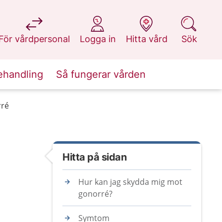
på 1177.se
på 1177.se
på 1177.se
på 1177.se
För vårdpersonal
Logga in
Hitta vård
Sök
ehandling
Så fungerar vården
ré
Hitta på sidan
Hur kan jag skydda mig mot
gonorré?
Symtom