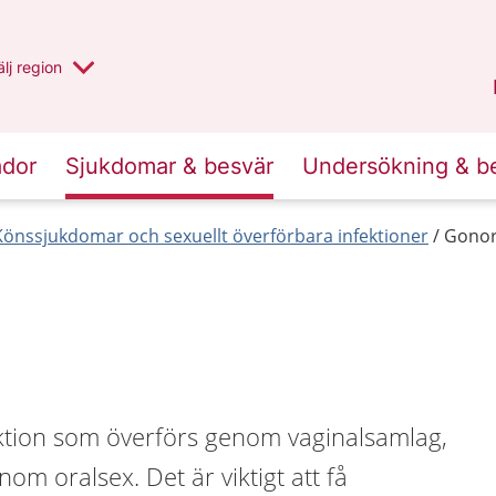
u har valt region
lj
en annan
region
Västernorrland
.
ador
Sjukdomar & besvär
Undersökning & b
Könssjukdomar och sexuellt överförbara infektioner
Gonor
ktion som överförs genom vaginalsamlag,
om oralsex. Det är viktigt att få