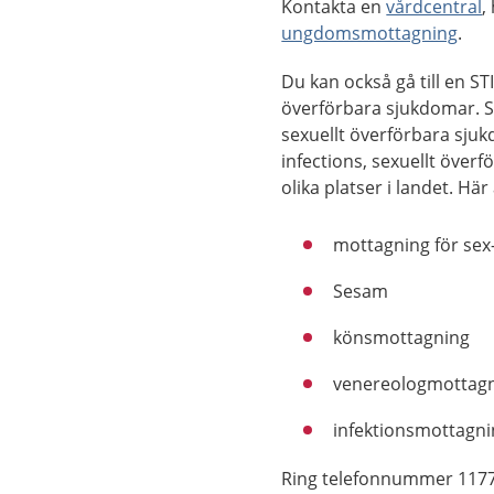
Kontakta en
vårdcentral
,
ungdomsmottagning
.
Du kan också gå till en ST
överförbara sjukdomar. ST
sexuellt överförbara sjuk
infections, sexuellt över
olika platser i landet. Hä
mottagning för sex
Sesam
könsmottagning
venereologmottag
infektionsmottagni
Ring telefonnummer 1177