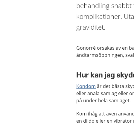
behandling snabbt f
komplikationer. Utan
graviditet.
Gonorré orsakas av en bakt
ändtarmsöppningen, sval
Hur kan jag sky
Kondom
är det bästa sk
eller anala samlag eller o
på under hela samlaget.
Kom ihåg att även använ
en dildo eller en vibrat