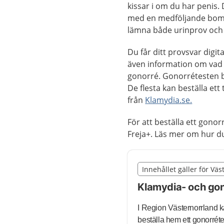
kissar i om du har penis.
med en medföljande bomull
lämna både urinprov och
Du får ditt provsvar digit
även information om vad 
gonorré. Gonorrétesten be
De flesta kan beställa ett
från
Klamydia.se.
För att beställa ett gono
Freja+. Läs mer om hur d
Slut på det regionala t
Innehållet gäller för Vä
Nedan innehåll gäller r
Klamydia- och gon
I Region Västernorrland 
beställa hem ett gonorréte