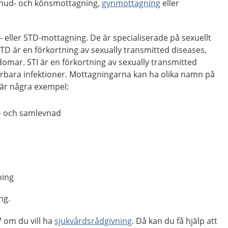
 hud- och könsmottagning,
gynmottagning
eller
I- eller STD-mottagning. De är specialiserade på sexuellt
D är en förkortning av sexually transmitted diseases,
domar. STI är en förkortning av sexually transmitted
förbara infektioner. Mottagningarna kan ha olika namn på
r är några exempel:
- och samlevnad
ning
ng.
 om du vill ha
sjukvårdsrådgivning
. Då kan du få hjälp att