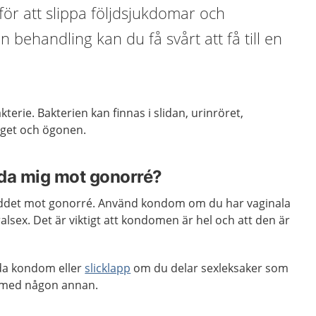
ör att slippa följdsjukdomar och
 behandling kan du få svårt att få till en
erie. Bakterien kan finnas i slidan, urinröret,
get och ögonen.
dda mig mot gonorré?
yddet mot gonorré. Använd kondom om du har vaginala
ralsex. Det är viktigt att kondomen är hel och att den är
da kondom eller
slicklapp
om du delar sexleksaker som
or med någon annan.