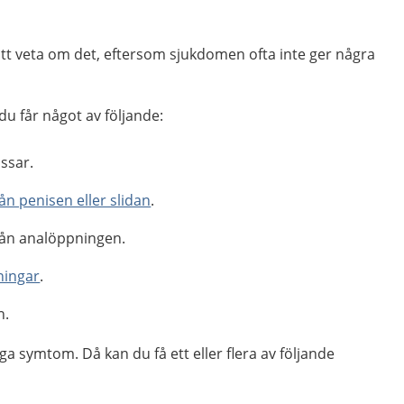
tt veta om det, eftersom sjukdomen ofta inte ger några
du får något av följande:
issar.
rån penisen eller slidan
.
från analöppningen.
ningar
.
n.
ga symtom. Då kan du få ett eller flera av följande