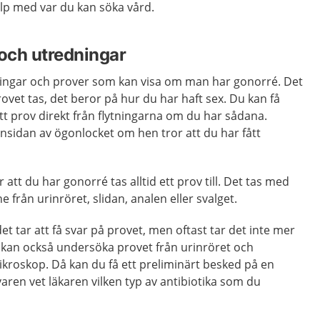
lp med var du kan söka vård.
och utredningar
ningar och prover som kan visa om man har gonorré. Det
ovet tas, det beror på hur du har haft sex. Du kan få
ett prov direkt från flytningarna om du har sådana.
 insidan av ögonlocket om hen tror att du har fått
 att du har gonorré tas alltid ett prov till. Det tas med
från urinröret, slidan, analen eller svalget.
det tar att få svar på provet, men oftast tar det inte mer
n kan också undersöka provet från urinröret och
ikroskop. Då kan du få ett preliminärt besked på en
aren vet läkaren vilken typ av antibiotika som du