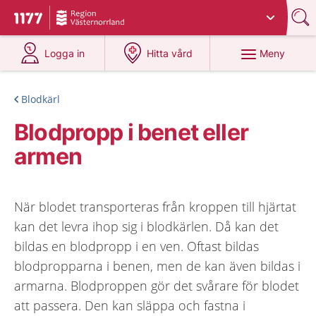
Du har valt region
Västernorrland
.
Till startsidan för 1177
på 1177.se
på 1177.se
Meny
Logga in
Hitta vård
Blodkärl
Blodpropp i benet eller
armen
När blodet transporteras från kroppen till hjärtat
kan det levra ihop sig i blodkärlen. Då kan det
bildas en blodpropp i en ven. Oftast bildas
blodpropparna i benen, men de kan även bildas i
armarna. Blodproppen gör det svårare för blodet
att passera. Den kan släppa och fastna i