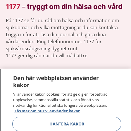
1177
–
tryggt om din hälsa och vård
På 1177.se får du råd om hälsa och information om
sjukdomar och vilka mottagningar du kan kontakta.
Logga in för att läsa din journal och göra dina
vårdärenden. Ring telefonnummer 1177 för
sjukvårdsrådgivning dygnet runt.
1177 ger dig råd när du vill må bättre.
Den här webbplatsen använder
kakor
Visa inn
Vi använder kakor, cookies, för att ge dig en förbättrad
1177 på flera språk
upplevelse, sammanställa statistik och för att viss
nödvändig funktionalitet ska fungera på webbplatsen.
Visa inn
Om 1177
Läs mer om hur vi använder kakor
HANTERA KAKOR
Visa inn
Kontakt