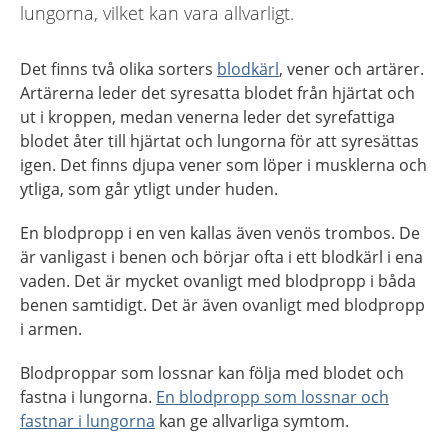
lungorna, vilket kan vara allvarligt.
Det finns två olika sorters
blodkärl
, vener och artärer.
Artärerna leder det syresatta blodet från hjärtat och
ut i kroppen, medan venerna leder det syrefattiga
blodet åter till hjärtat och lungorna för att syresättas
igen. Det finns djupa vener som löper i musklerna och
ytliga, som går ytligt under huden.
En blodpropp i en ven kallas även venös trombos. De
är vanligast i benen och börjar ofta i ett blodkärl i ena
vaden. Det är mycket ovanligt med blodpropp i båda
benen samtidigt. Det är även ovanligt med blodpropp
i armen.
Blodproppar som lossnar kan följa med blodet och
fastna i lungorna.
En blodpropp som lossnar och
fastnar i lungorna
kan ge allvarliga symtom.