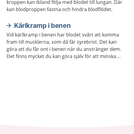
kroppen kan ibland följa med blodet till lungan. Där
kan blodproppen fastna och hindra blodflödet.
Kärlkramp i benen
Vid kärlkramp i benen har blodet svårt att komma
fram till musklerna, som då får syrebrist. Det kan
göra att du får ont i benen när du anstränger dem.
Det finns mycket du kan göra själv för att minska
besvären, men ibland behövs behandling. Ring
genast 112 om du plötsligt får mycket ont eller sämre
känsel i ett ben.