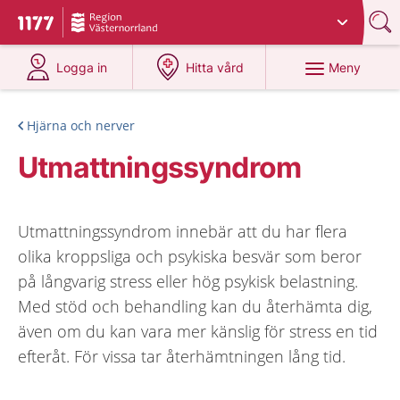
Du har valt region
Västernorrland
.
Till startsidan för 1177
på 1177.se
på 1177.se
Meny
Logga in
Hitta vård
Hjärna och nerver
Utmattningssyndrom
Utmattningssyndrom innebär att du har flera
olika kroppsliga och psykiska besvär som beror
på långvarig stress eller hög psykisk belastning.
Med stöd och behandling kan du återhämta dig,
även om du kan vara mer känslig för stress en tid
efteråt. För vissa tar återhämtningen lång tid.