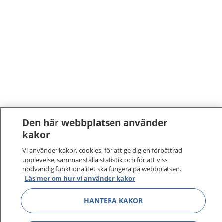
Den här webbplatsen använder
kakor
1177
–
tryggt om din hälsa och vård
Vi använder kakor, cookies, för att ge dig en förbättrad
upplevelse, sammanställa statistik och för att viss
På 1177.se får du råd om hälsa och information om
nödvändig funktionalitet ska fungera på webbplatsen.
sjukdomar och vilka mottagningar du kan kontakta.
Läs mer om hur vi använder kakor
Logga in för att läsa din journal och göra dina
vårdärenden. Ring telefonnummer 1177 för
HANTERA KAKOR
sjukvårdsrådgivning dygnet runt.
1177 ger dig råd när du vill må bättre.