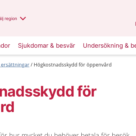
u har valt region
lj
en annan
region
Västernorrland
.
ador
Sjukdomar & besvär
Undersökning & b
 ersättningar
Högkostnadsskydd för öppenvård
nadsskydd för
rd
 för hur mycket du behöver betala för besök