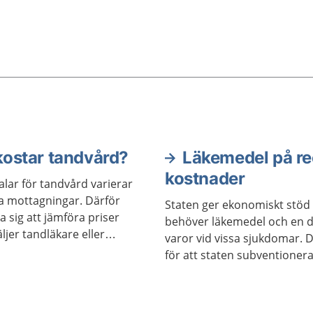
kostar tandvård?
Läkemedel på re
kostnader
lar för tandvård varierar
ka mottagningar. Därför
Staten ger ekonomiskt stöd
a sig att jämföra priser
behöver läkemedel och en d
ljer tandläkare eller
varor vid vissa sjukdomar. D
ist.
för att staten subventionera
flesta läkemedel som skrivs 
recept är subventionerade.
skydd mot höga kostnader ka