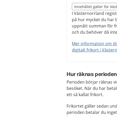
Slut på det regionala t
Innehållet gäller för Vä
Nedan innehåll gäller r
I Västernorrland regist
på hur mycket du har be
uppnått summan för fr
och du behöver då inte 
Mer information om dig
digitalt frikort i Väste
Hur räknas perioden
Perioden börjar räknas vi
besöket. När du har betal
ett så kallat frikort.
Frikortet gäller sedan u
perioden betalar du inget