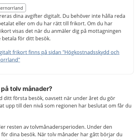
illägget från region Västernorrland
sternorrland
egion Västernorrland
reras dina avgifter digitalt. Du behöver inte hålla reda
talat eller om du har rätt till frikort. Om du har
ikort visas det när du anmäler dig på mottagningen
betala för ditt besök.
italt frikort finns på sidan "Högkostnadsskydd och
rnorrland"
 på tolv månader?
d ditt första besök, oavsett när under året du gör
at upp till den nivå som regionen har beslutat om får du
nder resten av tolvmånadersperioden. Under den
 för dina besök. När tolv månader har gått börjar du