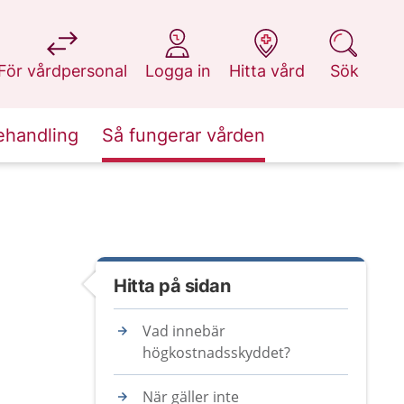
på 1177.se
på 1177.se
på 1177.se
på 1177.se
För vårdpersonal
Logga in
Hitta vård
Sök
ehandling
Så fungerar vården
Hitta på sidan
Vad innebär
högkostnadsskyddet?
När gäller inte