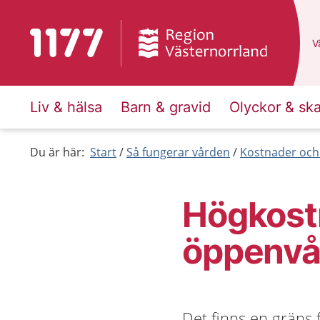
Till startsidan för 1177
D
Vä
Liv & hälsa
Barn & gravid
Olyckor & sk
Du är här:
Start
Så fungerar vården
Kostnader och
Högkost
öppenvå
Det finns en gräns