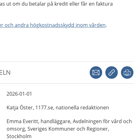
s ut om du betalar på kredit eller får en faktura
ter och andra högkostnadsskydd inom vården
.
Dela via mejl
Kopiera län
Skr
KELN
2026-01-01
Katja
Öster,
1177.se, nationella redaktionen
Emma
Everitt,
handläggare,
Avdelningen för vård och
omsorg, Sveriges Kommuner och Regioner,
Stockholm