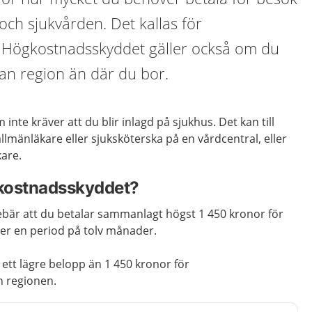
och sjukvården. Det kallas för
 Högkostnadsskyddet gäller också om du
an region än där du bor.
inte kräver att du blir inlagd på sjukhus. Det kan till
lmänläkare eller sjuksköterska på en vårdcentral, eller
kare.
kostnadsskyddet?
är att du betalar sammanlagt högst 1 450 kronor för
er en period på tolv månader.
ett lägre belopp än 1 450 kronor för
n regionen.