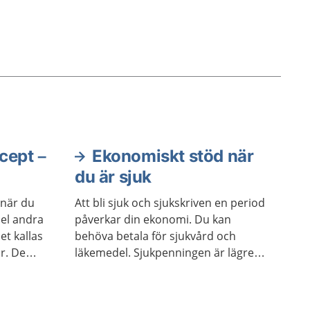
cept –
Ekonomiskt stöd när
du är sjuk
 när du
Att bli sjuk och sjukskriven en period
el andra
påverkar din ekonomi. Du kan
et kallas
behöva betala för sjukvård och
r. De
läkemedel. Sjukpenningen är lägre
ut på
än lönen. Det finns ställen att vända
 Detta
sig till för att få råd och stöd om du
llas i
inte klarar av att betala dina utgifter.