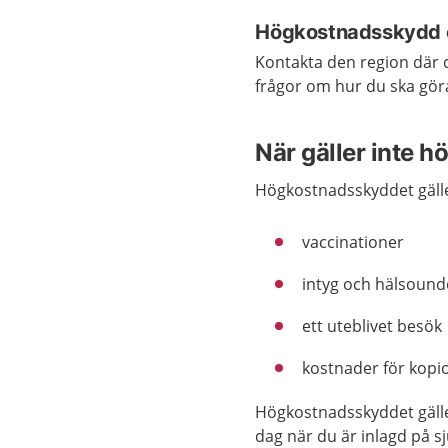
Högkostnadsskydd 
Kontakta den region där 
frågor om hur du ska gö
När gäller inte 
Högkostnadsskyddet gäller
vaccinationer
intyg och hälsoun
ett uteblivet besök
kostnader för kopio
Högkostnadsskyddet gäller
dag när du är inlagd på sj