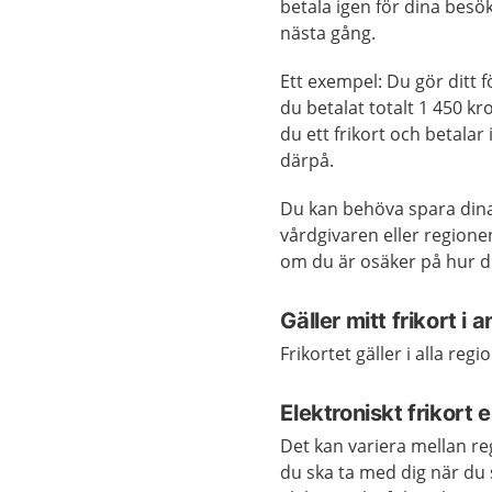
betala igen för dina besö
nästa gång.
Ett exempel: Du gör ditt f
du betalat totalt 1 450 k
du ett frikort och betalar
därpå.
Du kan behöva spara dina k
vårdgivaren eller regione
om du är osäker på hur d
Gäller mitt frikort i 
Frikortet gäller i alla regi
Elektroniskt frikort 
Det kan variera mellan re
du ska ta med dig när du s