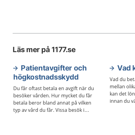
Läs mer på 1177.se
Patientavgifter och
Vad 
högkostnadsskydd
Vad du beta
mellan oli
Du får oftast betala en avgift när du
kan det lön
besöker vården. Hur mycket du får
innan du vä
betala beror bland annat på vilken
tandhygien
typ av vård du får. Vissa besök i
vården är avgiftsfria.