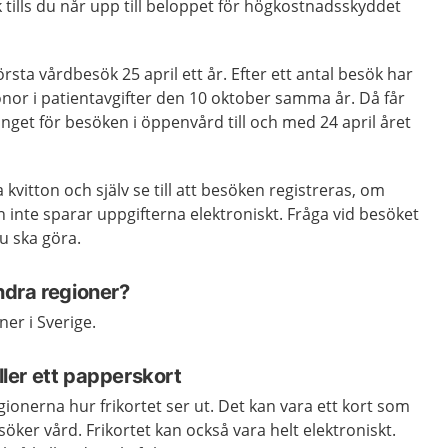
k tills du når upp till beloppet för högkostnadsskyddet
örsta vårdbesök 25 april ett år. Efter ett antal besök har
ronor i patientavgifter den 10 oktober samma år. Då får
 inget för besöken i öppenvård till och med 24 april året
vitton och själv se till att besöken registreras, om
n inte sparar uppgifterna elektroniskt. Fråga vid besöket
u ska göra.
andra regioner?
oner i Sverige.
eller ett papperskort
gionerna hur frikortet ser ut. Det kan vara ett kort som
öker vård. Frikortet kan också vara helt elektroniskt.