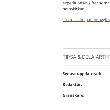
expeditionsavgifter som ta
hemskickad.
Läs mer om patientavgif
TIPSA & DELA ARTI
Senast uppdaterad
:
Redaktör
:
Granskare
: