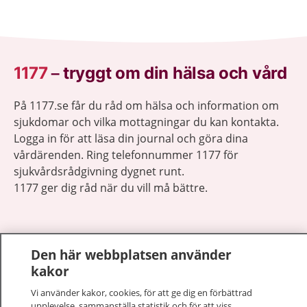
1177
–
tryggt om din hälsa och vård
På 1177.se får du råd om hälsa och information om
sjukdomar och vilka mottagningar du kan kontakta.
Logga in för att läsa din journal och göra dina
vårdärenden. Ring telefonnummer 1177 för
sjukvårdsrådgivning dygnet runt.
1177 ger dig råd när du vill må bättre.
Den här webbplatsen använder
kakor
Visa inn
1177 på flera språk
Vi använder kakor, cookies, för att ge dig en förbättrad
upplevelse, sammanställa statistik och för att viss