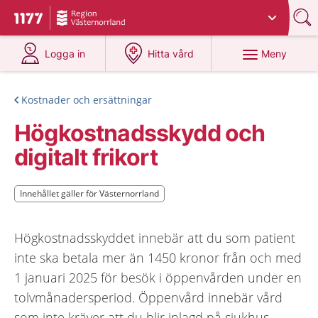
Du har valt region
Västernorrland
.
Till startsidan för 1177
på 1177.se
på 1177.se
Meny
Logga in
Hitta vård
Kostnader och ersättningar
Högkostnadsskydd och
digitalt frikort
Innehållet gäller för Västernorrland
Innehållet gäller för Västernorrland
Högkostnadsskyddet innebär att du som patient
inte ska betala mer än 1450 kronor från och med
1 januari 2025 för besök i öppenvården under en
tolvmånadersperiod. Öppenvård innebär vård
som inte kräver att du blir inlagd på sjukhus.