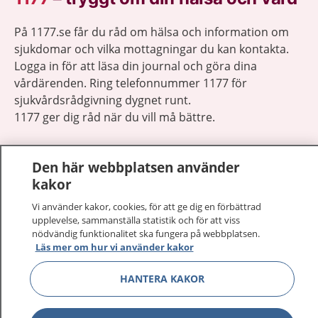
På 1177.se får du råd om hälsa och information om
sjukdomar och vilka mottagningar du kan kontakta.
Logga in för att läsa din journal och göra dina
vårdärenden. Ring telefonnummer 1177 för
sjukvårdsrådgivning dygnet runt.
1177 ger dig råd när du vill må bättre.
Den här webbplatsen använder
kakor
Visa inn
Vi använder kakor, cookies, för att ge dig en förbättrad
1177 på flera språk
upplevelse, sammanställa statistik och för att viss
nödvändig funktionalitet ska fungera på webbplatsen.
Visa inn
Läs mer om hur vi använder kakor
Om 1177
HANTERA KAKOR
Visa inn
Kontakt