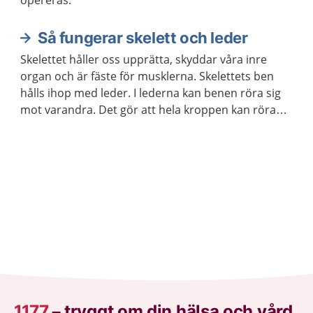
opereras.
Så fungerar skelett och leder
Skelettet håller oss upprätta, skyddar våra inre
organ och är fäste för musklerna. Skelettets ben
hålls ihop med leder. I lederna kan benen röra sig
mot varandra. Det gör att hela kroppen kan röra
sig.
1177
–
tryggt om din hälsa och vård