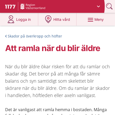
Du har valt region
Västernorrland
.
Till startsidan för 1177
på 1177.se
på 1177.se
Meny
Logga in
Hitta vård
Skador på överkropp och höfter
Att ramla när du blir äldre
När du blir äldre ökar risken för att du ramlar och
skadar dig. Det beror på att många får sämre
balans och syn samtidigt som skelettet blir
skörare när du blir äldre. Om du ramlar är skador
i handleden, höftleden eller axeln vanligast.
Det är vanligast att ramla hemma i bostaden. Många