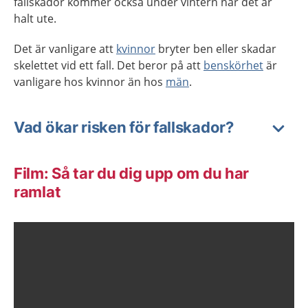
fallskador kommer också under vintern när det är
halt ute.
Det är vanligare att
kvinnor
bryter ben eller skadar
skelettet vid ett fall. Det beror på att
benskörhet
är
vanligare hos kvinnor än hos
män
.
Vad ökar risken för fallskador?
Film: Så tar du dig upp om du har
ramlat