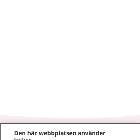
1177
–
tryggt om din hälsa och vård
Den här webbplatsen använder