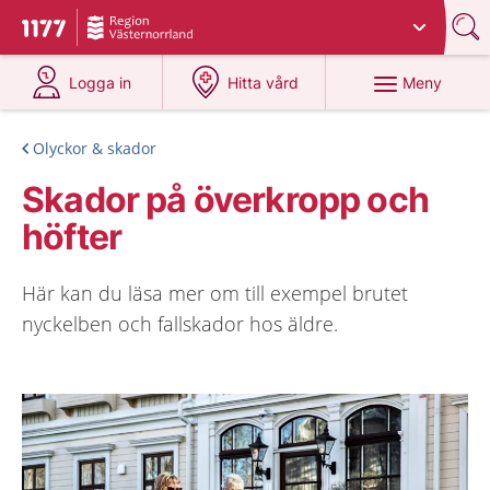
Du har valt region
Västernorrland
.
Till startsidan för 1177
på 1177.se
på 1177.se
Meny
Logga in
Hitta vård
Olyckor & skador
Skador på överkropp och
höfter
Här kan du läsa mer om till exempel brutet
nyckelben och fallskador hos äldre.