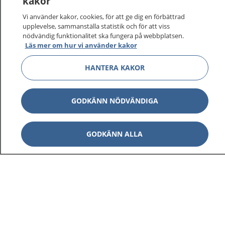
kakor
På 1177.se får du råd om hälsa och information om
Vi använder kakor, cookies, för att ge dig en förbättrad
sjukdomar och vilka mottagningar du kan kontakta.
upplevelse, sammanställa statistik och för att viss
Logga in för att läsa din journal och göra dina
nödvändig funktionalitet ska fungera på webbplatsen.
Läs mer om hur vi använder kakor
vårdärenden. Ring telefonnummer 1177 för
sjukvårdsrådgivning dygnet runt.
HANTERA KAKOR
1177 ger dig råd när du vill må bättre.
GODKÄNN NÖDVÄNDIGA
Visa inn
GODKÄNN ALLA
1177 på flera språk
Visa inn
Om 1177
Visa inn
Kontakt