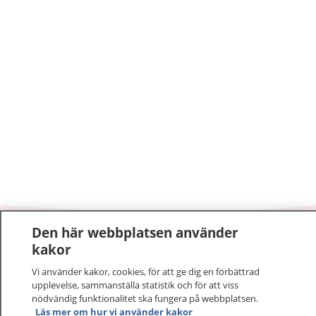
Den här webbplatsen använder
1177
–
tryggt om din hälsa och vård
kakor
Vi använder kakor, cookies, för att ge dig en förbättrad
På 1177.se får du råd om hälsa och information om
upplevelse, sammanställa statistik och för att viss
sjukdomar och vilka mottagningar du kan kontakta.
nödvändig funktionalitet ska fungera på webbplatsen.
Logga in för att läsa din journal och göra dina
Läs mer om hur vi använder kakor