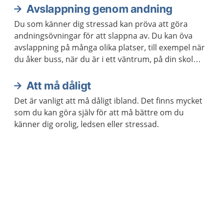
Avslappning genom andning
Du som känner dig stressad kan pröva att göra
andningsövningar för att slappna av. Du kan öva
avslappning på många olika platser, till exempel när
du åker buss, när du är i ett väntrum, på din skola
eller arbetsplats. Du kan också öva avslappning när
du ligger ner.
Att må dåligt
Det är vanligt att må dåligt ibland. Det finns mycket
som du kan göra själv för att må bättre om du
känner dig orolig, ledsen eller stressad.