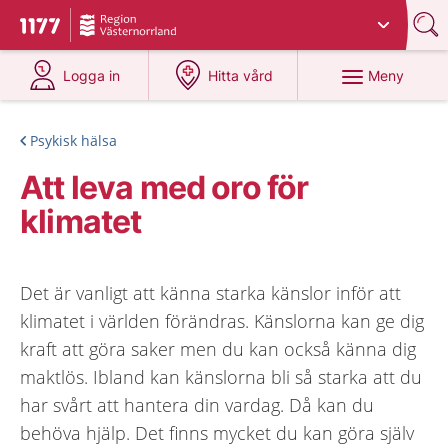
Du har valt region
Västernorrland
.
Till startsidan för 1177
på 1177.se
på 1177.se
Meny
Logga in
Hitta vård
Psykisk hälsa
Att leva med oro för
klimatet
Det är vanligt att känna starka känslor inför att
klimatet i världen förändras. Känslorna kan ge dig
kraft att göra saker men du kan också känna dig
maktlös. Ibland kan känslorna bli så starka att du
har svårt att hantera din vardag. Då kan du
behöva hjälp. Det finns mycket du kan göra själv