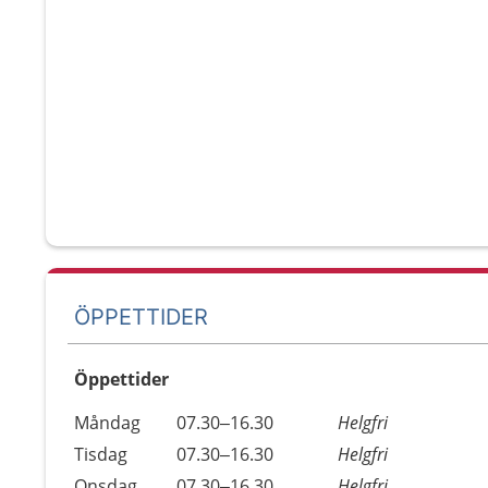
ÖPPETTIDER
Öppettider
Öppettider
Kommentarer
Måndag
07.30–16.30
Helgfri
Dag
Tisdag
07.30–16.30
Helgfri
Onsdag
07.30–16.30
Helgfri