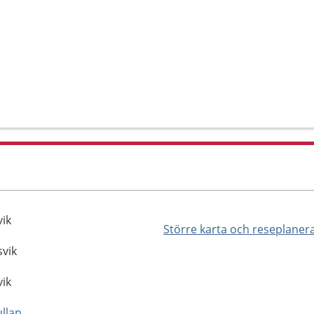
vik
Större karta och reseplaner
svik
vik
https://www.premicare.com/gullanget