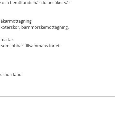
ice och bemötande när du besöker vår
, läkarmottagning,
ssköterskor, barnmorskemottagning,
mma tak!
 som jobbar tillsammans för ett
ernorrland.