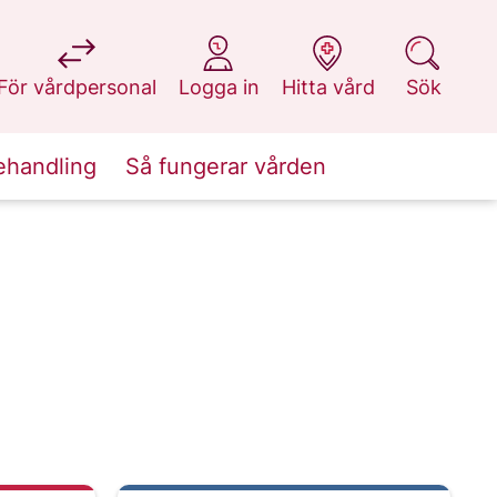
på 1177.se
på 1177.se
på 1177.se
på 1177.se
För vårdpersonal
Logga in
Hitta vård
Sök
ehandling
Så fungerar vården