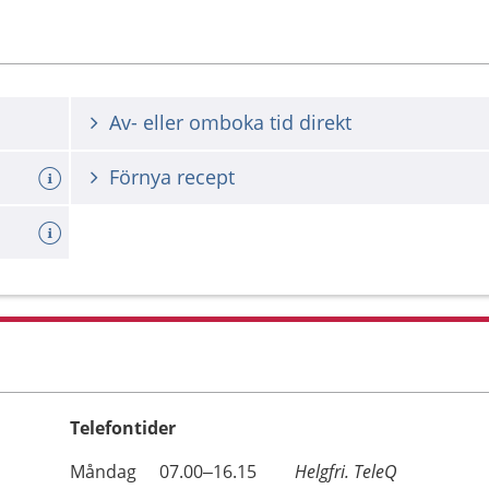
Av- eller omboka tid direkt
Förnya recept
Telefontider
Öppettider
Kommentarer
Måndag
07.00–16.15
Helgfri. TeleQ
Dag