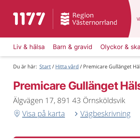
Till startsidan för 1177
D
Vä
Liv & hälsa
Barn & gravid
Olyckor & sk
Du är här:
Start
Hitta vård
Premicare Gullänget Häl
Premicare Gullänget Häl
Älgvägen 17, 891 43 Örnsköldsvik
Visa på karta
Vägbeskrivning