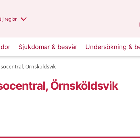
u har valt region
lj
en annan
region
Västernorrland
.
ador
Sjukdomar & besvär
Undersökning & b
socentral, Örnsköldsvik
socentral, Örnsköldsvik