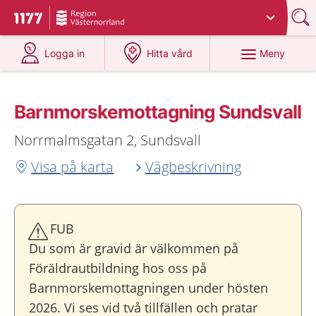
Du har valt region
Västernorrland
.
Till startsidan för 1177
på 1177.se
på 1177.se
Meny
Logga in
Hitta vård
Barnmorskemottagning Sundsvall
Norrmalmsgatan 2, Sundsvall
Visa på karta
Vägbeskrivning
FUB
Du som är gravid är välkommen på
Föräldrautbildning hos oss på
Barnmorskemottagningen under hösten
2026. Vi ses vid två tillfällen och pratar