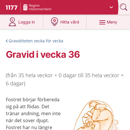
Du har valt region
Västernorrland
.
Till startsidan för 1177
på 1177.se
på 1177.se
Meny
Logga in
Hitta vård
Graviditeten vecka för vecka
Gravid i vecka 36
(från 35 hela veckor + 0 dagar till 35 hela veckor +
6 dagar)
Fostret börjar förbereda
sig på att födas. Det
tränar andning, men inte
när det sover djupt.
Fostret har nu längre