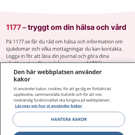
1177
–
tryggt om din hälsa och vård
På 1177.se får du råd om hälsa och information om
sjukdomar och vilka mottagningar du kan kontakta.
Logga in för att läsa din journal och göra dina
vårdärenden. Ring telefonnummer 1177 för
sjukvårdsrådgivning dygnet runt.
Den här webbplatsen använder
1177 ger dig råd när du vill må bättre.
kakor
Vi använder kakor, cookies, för att ge dig en förbättrad
upplevelse, sammanställa statistik och för att viss
nödvändig funktionalitet ska fungera på webbplatsen.
Läs mer om hur vi använder kakor
Visa inn
1177 på flera språk
HANTERA KAKOR
Visa inn
Om 1177