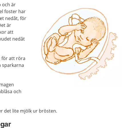
o och är
el foster har
t nedåt, för
Det är
kor att
vudet nedåt
 för att röra
ch sparkarna
r magen
nblåsa och
 det lite mjölk ur brösten.
ngar