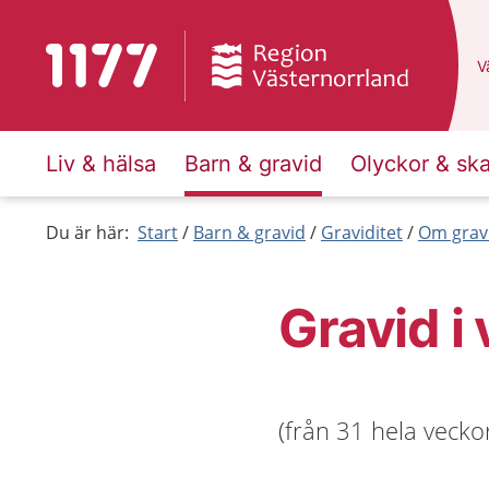
Till startsidan för 1177
D
Vä
Liv & hälsa
Barn & gravid
Olyckor & sk
Du är här:
Start
Barn & gravid
Graviditet
Om grav
Gravid i
(från 31 hela veckor