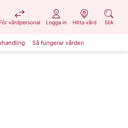
på 1177.se
på 1177.se
på 1177.se
på 1177.se
För vårdpersonal
Logga in
Hitta vård
Sök
ehandling
Så fungerar vården