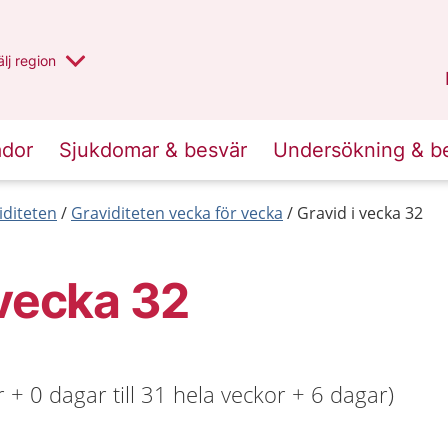
u har valt region
lj
en annan
region
Västernorrland
.
ador
Sjukdomar & besvär
Undersökning & b
iditeten
Graviditeten vecka för vecka
Gravid i vecka 32
 vecka 32
 + 0 dagar till 31 hela veckor + 6 dagar)