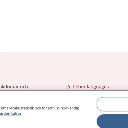
sjukdomar och
Other languages
sa din journal
Lättläst svenska
 för
ammanställa statistik och för att viss nödvändig
änder kakor