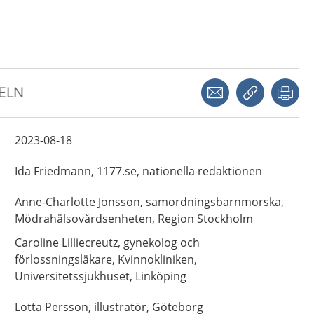
Dela via mejl
Kopiera län
Skr
KELN
2023-08-18
Ida
Friedmann,
1177.se, nationella redaktionen
Anne-Charlotte
Jonsson,
samordningsbarnmorska,
Mödrahälsovårdsenheten, Region Stockholm
Caroline
Lilliecreutz,
gynekolog och
förlossningsläkare,
Kvinnokliniken,
Universitetssjukhuset,
Linköping
Lotta
Persson,
illustratör,
Göteborg