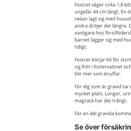
Fostret väger cirka 1,8 kil
ungefär 44 cm långt. En d
redan lagt sig med huvude
andra dröjer det längre. 
vanligare hos förstföders
barnet lägger sig med hu
tidigt.
Fostret börjar bli för stort
sig fritt i fostervattnet o
blir mer som knuffar.
För dig som är gravid ta
mycket plats. Lungor, uri
magsäck har det trångt.
För en del gravida kommer
Se över försäkri