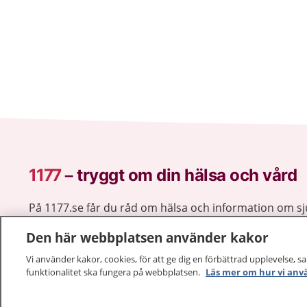
1177
–
tryggt om din hälsa och vård
På 1177.se får du råd om hälsa och information om 
vilka mottagningar du kan kontakta. Logga in för att lä
Den här webbplatsen använder kakor
och göra dina vårdärenden. Ring telefonnummer 1177
sjukvårdsrådgivning dygnet runt.
Vi använder kakor, cookies, för att ge dig en förbättrad upplevelse, s
funktionalitet ska fungera på webbplatsen.
1177 ger dig råd när du vill må bättre.
Läs mer om hur vi anv