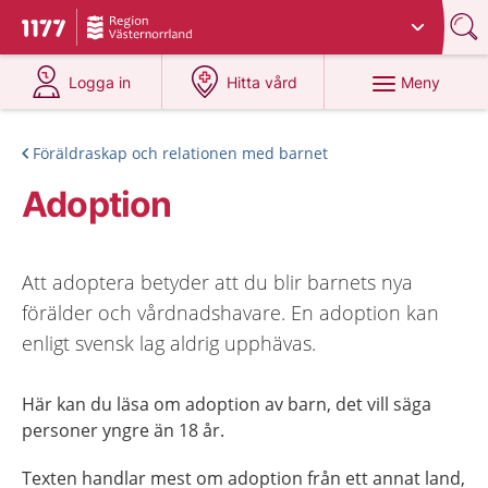
Du har valt region
Västernorrland
.
Till startsidan för 1177
på 1177.se
på 1177.se
Meny
Logga in
Hitta vård
Föräldraskap och relationen med barnet
Adoption
Att adoptera betyder att du blir barnets nya
förälder och vårdnadshavare. En adoption kan
enligt svensk lag aldrig upphävas.
Här kan du läsa om adoption av barn, det vill säga
personer yngre än 18 år.
Texten handlar mest om adoption från ett annat land,