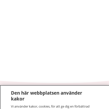
Den här webbplatsen använder
1177
–
tryggt om din hälsa och vård
kakor
På 1177.se får du råd om hälsa och information om
Vi använder kakor, cookies, för att ge dig en förbättrad