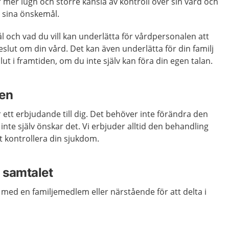
 mer lugn och större känsla av kontroll över sin vård och
r sina önskemål.
 och vad du vill kan underlätta för vårdpersonalen att
slut om din vård. Det kan även underlätta för din familj
ut i framtiden, om du inte själv kan föra din egen talan.
den
 ett erbjudande till dig. Det behöver inte förändra den
nte själv önskar det. Vi erbjuder alltid den behandling
tt kontrollera din sjukdom.
l samtalet
a med en familjemedlem eller närstående för att delta i