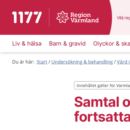
Till startsidan för 1177
Du har
Välj
en
re
Liv & hälsa
Barn & gravid
Olyckor & sk
Du är här:
Start
Undersökning & behandling
Vård i
Innehållet gäller för Värml
Innehållet gäller för Värml
Samtal 
fortsatt