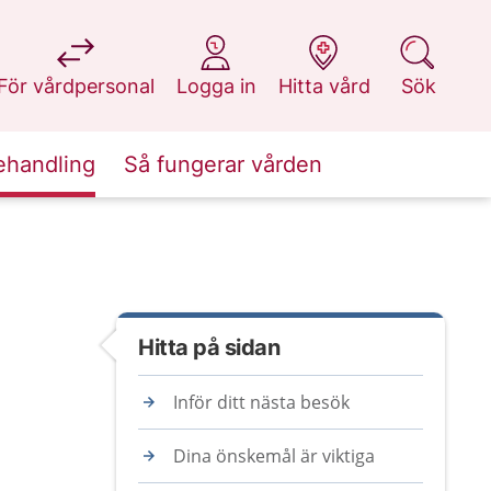
på 1177.se
på 1177.se
på 1177.se
på 1177.se
För vårdpersonal
Logga in
Hitta vård
Sök
ehandling
Så fungerar vården
Hitta på sidan
Inför ditt nästa besök
Dina önskemål är viktiga