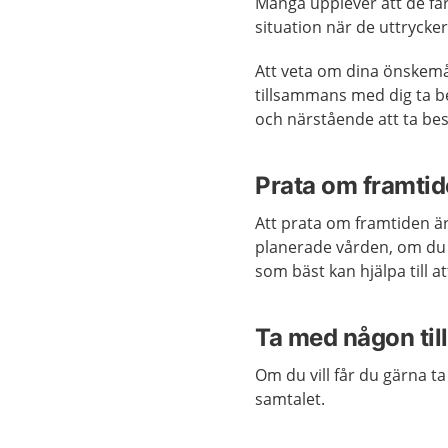
Många upplever att de får
situation när de uttrycke
Att veta om dina önskemål
tillsammans med dig ta be
och närstående att ta besl
Prata om framti
Att prata om framtiden är
planerade vården, om du i
som bäst kan hjälpa till a
Ta med någon til
Om du vill får du gärna t
samtalet.