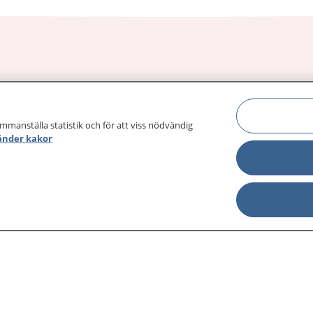
sjukdomar och
Other languages
sa din journal
ammanställa statistik och för att viss nödvändig
Lättläst svenska
 för
änder kakor
Behandling 