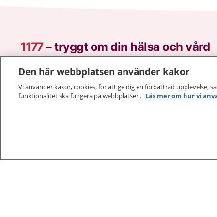
1177
–
tryggt om din hälsa och vård
På 1177.se får du råd om hälsa och information om 
Den här webbplatsen använder kakor
vilka mottagningar du kan kontakta. Logga in för att lä
Vi använder kakor, cookies, för att ge dig en förbättrad upplevelse, s
och göra dina vårdärenden. Ring telefonnummer 1177
funktionalitet ska fungera på webbplatsen.
Läs mer om hur vi anv
sjukvårdsrådgivning dygnet runt.
1177 ger dig råd när du vill må bättre.
1177 – en tjänst från
Inera.