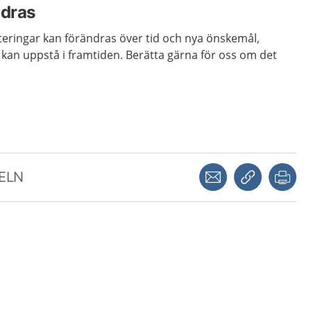
dras
teringar kan förändras över tid och nya önskemål,
r kan uppstå i framtiden. Berätta gärna för oss om det
Dela via mejl
Kopiera län
Skr
KELN