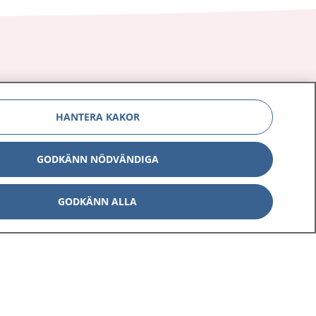
Om 1177
Kontakt
HANTERA KAKOR
E-tjänster
Press
GODKÄNN NÖDVÄNDIGA
Aktuellt
Digital tillgänglighet
GODKÄNN ALLA
Inställningar för kakor
av personuppgifter
Hantering av kakor