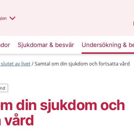
 valt region
 annan
gion
Värmland
.
ador
Sjukdomar & besvär
Undersökning & b
 slutet av livet
Samtal om din sjukdom och fortsatta vård
and
and
om din sjukdom och
a vård