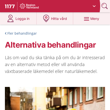
Du har valt region
Värmland
.
Till startsidan för 1177
på 1177.se
på 1177.se
Meny
Logga in
Hitta vård
Fler behandlingar
Alternativa behandlingar
Läs om vad du ska tänka på om du är intresserad
av en alternativ metod eller vill använda
växtbaserade läkemedel eller naturläkemedel.