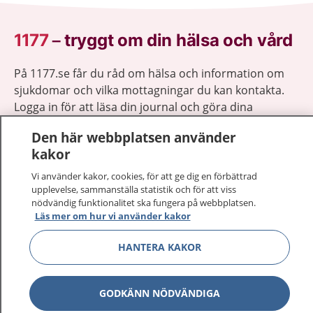
1177
–
tryggt om din hälsa och vård
På 1177.se får du råd om hälsa och information om
sjukdomar och vilka mottagningar du kan kontakta.
Logga in för att läsa din journal och göra dina
vårdärenden. Ring telefonnummer 1177 för
Den här webbplatsen använder
sjukvårdsrådgivning dygnet runt.
kakor
1177 ger dig råd när du vill må bättre.
Vi använder kakor, cookies, för att ge dig en förbättrad
upplevelse, sammanställa statistik och för att viss
nödvändig funktionalitet ska fungera på webbplatsen.
Läs mer om hur vi använder kakor
Visa inn
HANTERA KAKOR
1177 på flera språk
Visa inn
Om 1177
GODKÄNN NÖDVÄNDIGA