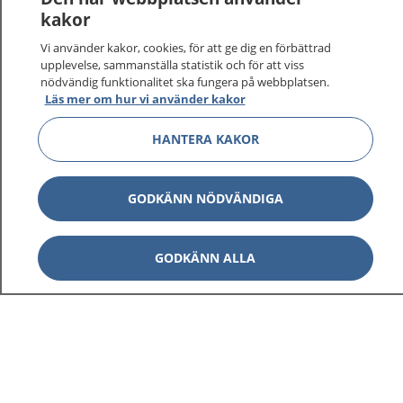
kakor
På 1177.se får du råd om hälsa och information om
Vi använder kakor, cookies, för att ge dig en förbättrad
sjukdomar och vilka mottagningar du kan kontakta.
upplevelse, sammanställa statistik och för att viss
Logga in för att läsa din journal och göra dina
nödvändig funktionalitet ska fungera på webbplatsen.
vårdärenden. Ring telefonnummer 1177 för
Läs mer om hur vi använder kakor
sjukvårdsrådgivning dygnet runt.
HANTERA KAKOR
1177 ger dig råd när du vill må bättre.
GODKÄNN NÖDVÄNDIGA
Visa inn
GODKÄNN ALLA
1177 på flera språk
Visa inn
Om 1177
Visa inn
Kontakt