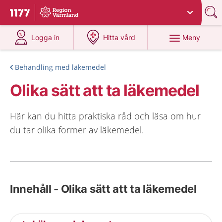
Du har valt region
Värmland
.
Till startsidan för 1177
på 1177.se
på 1177.se
Meny
Logga in
Hitta vård
Behandling med läkemedel
Olika sätt att ta läkemedel
Här kan du hitta praktiska råd och läsa om hur
du tar olika former av läkemedel.
Innehåll - Olika sätt att ta läkemedel