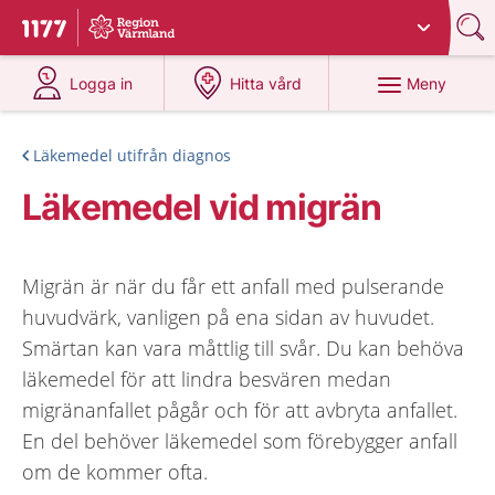
Du har valt region
Värmland
.
Till startsidan för 1177
på 1177.se
på 1177.se
Meny
Logga in
Hitta vård
Läkemedel utifrån diagnos
Läkemedel vid migrän
Migrän är när du får ett anfall med pulserande
huvudvärk, vanligen på ena sidan av huvudet.
Smärtan kan vara måttlig till svår. Du kan behöva
läkemedel för att lindra besvären medan
migränanfallet pågår och för att avbryta anfallet.
En del behöver läkemedel som förebygger anfall
om de kommer ofta.