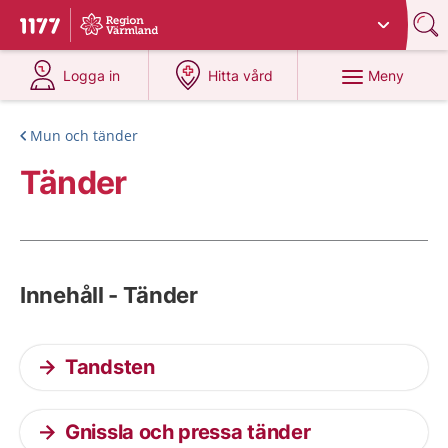
Du har valt region
Värmland
.
Till startsidan för 1177
på 1177.se
på 1177.se
Meny
Logga in
Hitta vård
Mun och tänder
Tänder
Innehåll - Tänder
Tandsten
Gnissla och pressa tänder