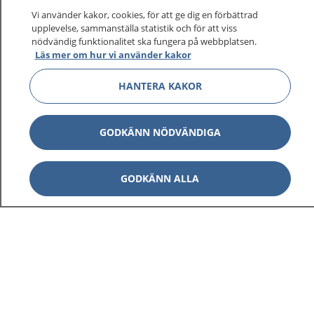
På 1177.se får du råd om hälsa och information om
Vi använder kakor, cookies, för att ge dig en förbättrad
sjukdomar och vilka mottagningar du kan kontakta.
upplevelse, sammanställa statistik och för att viss
Logga in för att läsa din journal och göra dina
nödvändig funktionalitet ska fungera på webbplatsen.
Läs mer om hur vi använder kakor
vårdärenden. Ring telefonnummer 1177 för
sjukvårdsrådgivning dygnet runt.
HANTERA KAKOR
1177 ger dig råd när du vill må bättre.
GODKÄNN NÖDVÄNDIGA
GODKÄNN ALLA
Visa inn
1177 på flera språk
Visa inn
Om 1177
Visa inn
Kontakt
Behandling av personuppgifter