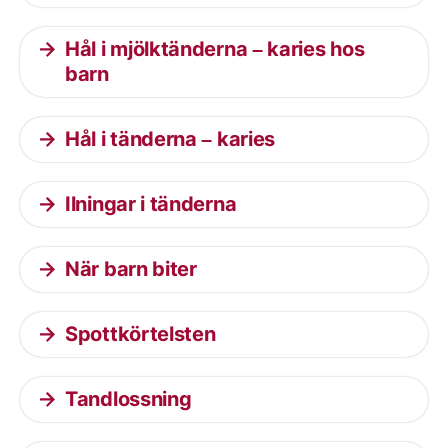
Hål i mjölktänderna – karies hos
barn
Hål i tänderna – karies
Ilningar i tänderna
När barn biter
Spottkörtelsten
Tandlossning