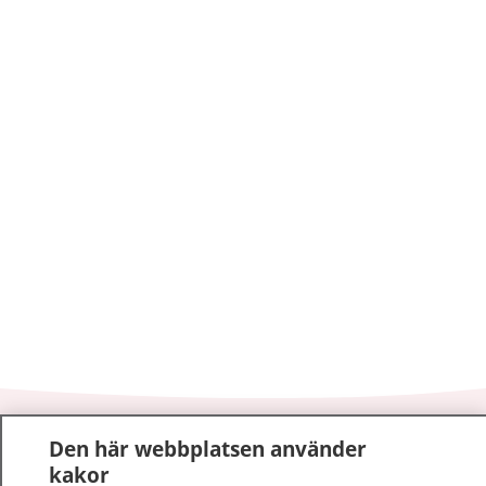
1177
–
tryggt om din hälsa och vård
Den här webbplatsen använder
kakor