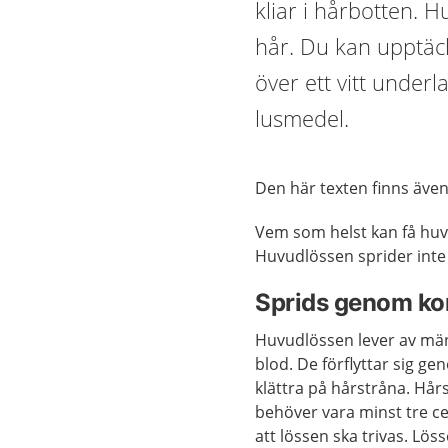
kliar i hårbotten.
hår. Du kan upptä
över ett vitt under
lusmedel.
Den här texten finns äve
Vem som helst kan få huv
Huvudlössen sprider int
Sprids genom kon
Huvudlössen lever av mä
blod. De förflyttar sig ge
klättra på hårstråna. Hår
behöver vara minst tre c
att lössen ska trivas. Lös