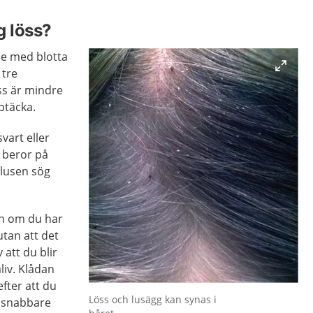
g löss?
se med blotta
 tre
ss är mindre
ptäcka.
vart eller
 beror på
 lusen sög
ten om du har
utan att det
 att du blir
liv. Klådan
fter att du
Förstora bilden
Löss och lusägg kan synas i
 snabbare