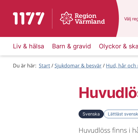
Till startsidan för 1177
Du har
Välj
en
re
Liv & hälsa
Barn & gravid
Olyckor & sk
Du är här:
Start
Sjukdomar & besvär
Hud, hår och 
Huvudlö
Svenska
Lättläst svens
Huvudlöss finns i h