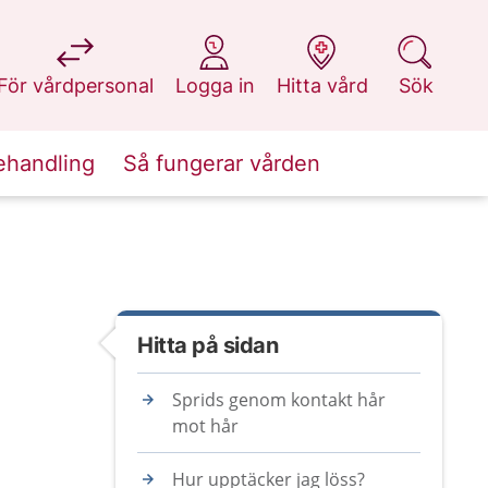
på 1177.se
på 1177.se
på 1177.se
på 1177.se
För vårdpersonal
Logga in
Hitta vård
Sök
ehandling
Så fungerar vården
Hitta på sidan
Sprids genom kontakt hår
mot hår
Hur upptäcker jag löss?