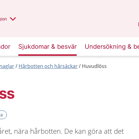
 valt region
 annan
gion
Värmland
.
ador
Sjukdomar & besvär
Undersökning & b
naglar
Hårbotten och hårsäckar
Huvudlöss
ss
ka
året, nära hårbotten. De kan göra att det