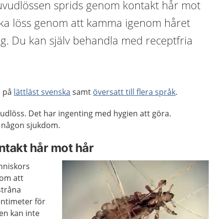
 Huvudlössen sprids genom kontakt hår mot
cka löss genom att kamma igenom håret
lag. Du kan själv behandla med receptfria
n på
lättläst svenska
samt
översatt till flera språk
.
udlöss. Det har ingenting med hygien att göra.
e någon sjukdom.
takt hår mot hår
nniskors
nom att
stråna
entimeter för
sen kan inte