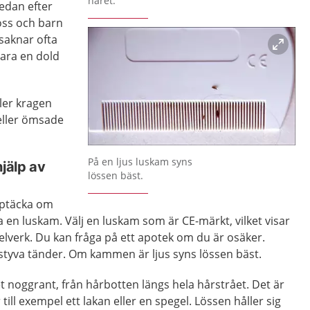
håret.
redan efter
öss och barn
saknar ofta
ara en dold
ler kragen
eller ömsade
Förstora bilden
På en ljus luskam syns
hjälp av
lössen bäst.
upptäcka om
a en luskam. Välj en luskam som är CE-märkt, vilket visar
gelverk. Du kan fråga på ett apotek om du är osäker.
tyva tänder. Om kammen är ljus syns lössen bäst.
noggrant, från hårbotten längs hela hårstrået. Det är
ill exempel ett lakan eller en spegel. Lössen håller sig