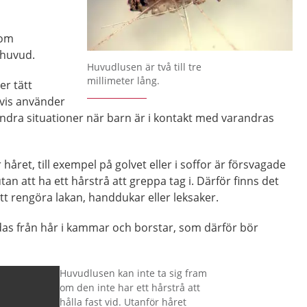
nom
 huvud.
Huvudlusen är två till tre
millimeter lång.
er tätt
vis använder
andra situationer när barn är i kontakt med varandras
året, till exempel på golvet eller i soffor är försvagade
utan att ha ett hårstrå att greppa tag i. Därför finns det
att rengöra lakan, handdukar eller leksaker.
das från hår i kammar och borstar, som därför bör
Huvudlusen kan inte ta sig fram
om den inte har ett hårstrå att
hålla fast vid. Utanför håret