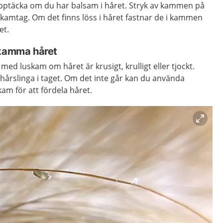
tt upptäcka om du har balsam i håret. Stryk av kammen på
e kamtag. Om det finns löss i håret fastnar de i kammen
et.
 kamma håret
ed luskam om håret är krusigt, krulligt eller tjockt.
hårslinga i taget. Om det inte går kan du använda
kam för att fördela håret.