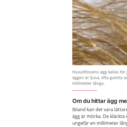
Förstora bilden
Huvudlössens ägg kallas för
äggen är ljusa, ofta gulvita 
millimeter långa.
Om du hittar ägg me
Ibland kan det vara lättare
ägg är mörka. De kläckta 
ungefär en millimeter lån