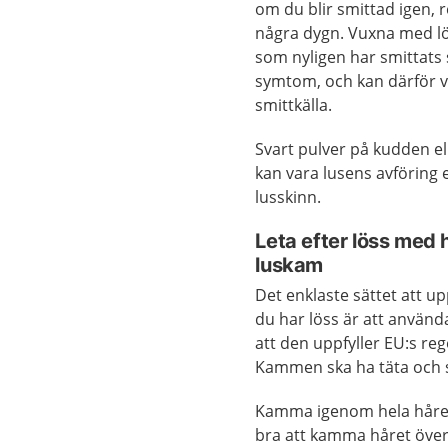
om du blir smittad igen, 
några dygn. Vuxna med l
som nyligen har smittats 
symtom, och kan därför v
smittkälla.
Svart pulver på kudden el
kan vara lusens avföring 
lusskinn.
Leta efter löss med 
luskam
Det enklaste sättet att 
du har löss är att använd
att den uppfyller EU:s re
Kammen ska ha täta och s
Kamma igenom hela håret 
bra att kamma håret över t