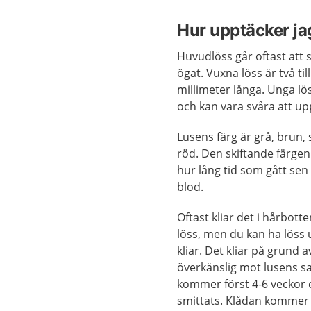
Hur upptäcker ja
Huvudlöss går oftast att 
ögat. Vuxna löss är två till
millimeter långa. Unga lö
och kan vara svåra att up
Lusens färg är grå, brun, s
röd. Den skiftande färgen
hur lång tid som gått sen
blod.
Oftast kliar det i hårbot
löss, men du kan ha löss 
kliar. Det kliar på grund av
överkänslig mot lusens sa
kommer först 4-6 veckor e
smittats. Klådan kommer