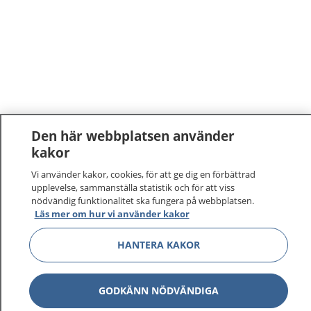
Den här webbplatsen använder
kakor
Vi använder kakor, cookies, för att ge dig en förbättrad
upplevelse, sammanställa statistik och för att viss
nödvändig funktionalitet ska fungera på webbplatsen.
Läs mer om hur vi använder kakor
1177
–
tryggt om din hälsa och vård
HANTERA KAKOR
På 1177.se får du råd om hälsa och information om
sjukdomar och vilka mottagningar du kan kontakta.
GODKÄNN NÖDVÄNDIGA
Logga in för att läsa din journal och göra dina
vårdärenden. Ring telefonnummer 1177 för