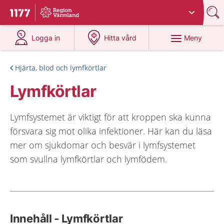
Du har valt region
Värmland
.
Till startsidan för 1177
på 1177.se
på 1177.se
Meny
Logga in
Hitta vård
Hjärta, blod och lymfkörtlar
Lymfkörtlar
Lymfsystemet är viktigt för att kroppen ska kunna
försvara sig mot olika infektioner. Här kan du läsa
mer om sjukdomar och besvär i lymfsystemet
som svullna lymfkörtlar och lymfödem.
Innehåll - Lymfkörtlar