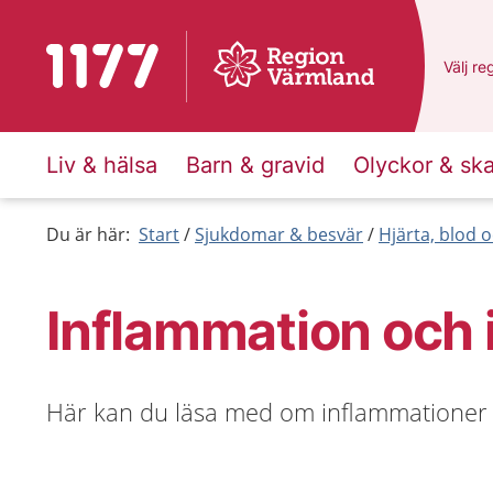
Till startsidan för 1177
Du har
Välj
en
re
Liv & hälsa
Barn & gravid
Olyckor & sk
Du är här:
Start
Sjukdomar & besvär
Hjärta, blod o
Inflammation och i
Här kan du läsa med om inflammationer oc