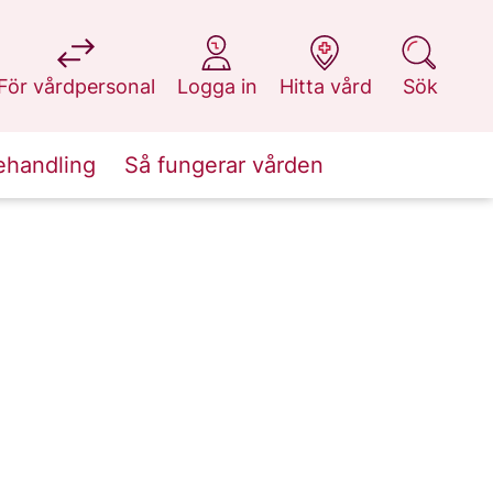
på 1177.se
på 1177.se
på 1177.se
på 1177.se
För vårdpersonal
Logga in
Hitta vård
Sök
ehandling
Så fungerar vården