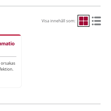
Visa innehåll som:
Visa som rutnät
Visa som 
mmatio
 orsakas
fektion.