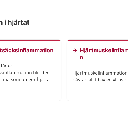
 i hjärtat
rtsäcksinflammation
Hjärtmuskelinfla
n
får en
ksinflammation blir den
Hjärtmuskelinflammation
inna som omger hjärtat
nästan alltid av en virusin
erad.