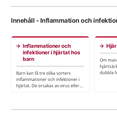
Innehåll - Inflammation och infektion
Inflammationer och
Hjä
infektioner i hjärtat hos
barn
Om man 
hjärtsäc
dubbla h
Barn kan få tre olika sorters
inflamm
inflammationer och infektioner i
hjärtat. De orsakas av virus eller
bakterier som sprider sig till
hjärtat. Ofta går inflammationerna
och infektionerna över av sig själv,
men ibland behöver barnet få