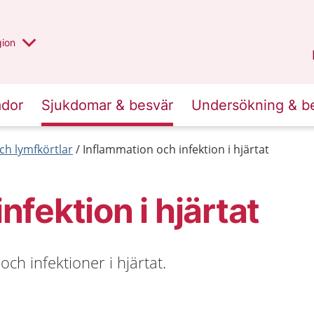
 valt region
 annan
gion
Värmland
.
ador
Sjukdomar & besvär
Undersökning & b
ch lymfkörtlar
Inflammation och infektion i hjärtat
nfektion i hjärtat
h infektioner i hjärtat.