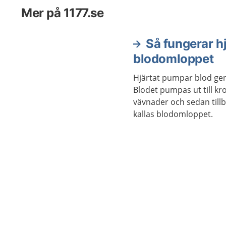
läkemedel eller annan behandling.
Mer på 1177.se
Så fungerar h
blodomloppet
Hjärtat pumpar blod ge
Blodet pumpas ut till k
vävnader och sedan tillba
kallas blodomloppet.